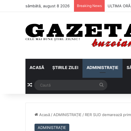
sâmbătă, august 8 2026
Breaking News
Metalul Buză
ACASĂ
ȘTIRILE ZILEI
ADMINISTRAȚIE
S
Articol aleatoriu
Caută
Acasă
/
ADMINISTRAȚIE
/
RER SUD demarează prima 
ADMINISTRAȚIE