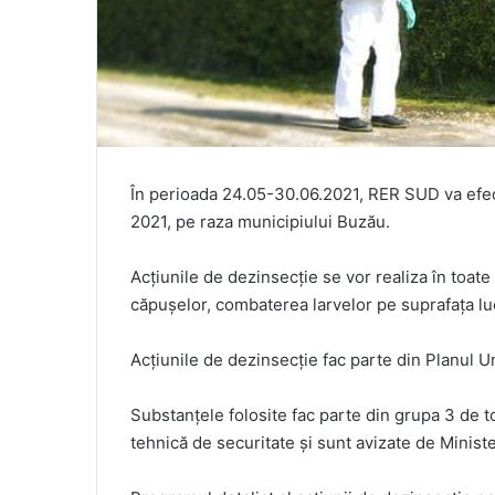
În perioada 24.05-30.06.2021, RER SUD va efect
2021, pe raza municipiului Buzău.
Acțiunile de dezinsecție se vor realiza în toate
căpușelor, combaterea larvelor pe suprafața luci
Acțiunile de dezinsecție fac parte din Planul U
Substanțele folosite fac parte din grupa 3 de to
tehnică de securitate și sunt avizate de Ministe