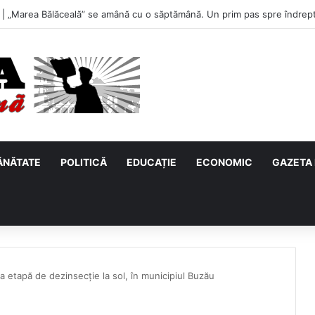
u, primul meci acasă în noul sezon de Liga 2. Obiectiv clar înaintea duel
ĂNĂTATE
POLITICĂ
EDUCAȚIE
ECONOMIC
GAZETA 
etapă de dezinsecție la sol, în municipiul Buzău