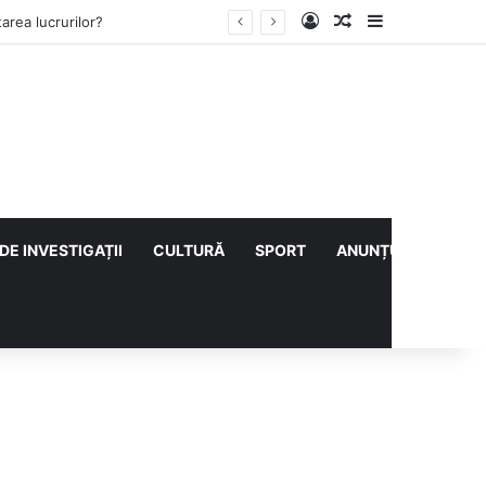
Log In
Articol aleatoriu
Sidebar
ului cu CS Afumați
DE INVESTIGAȚII
CULTURĂ
SPORT
ANUNȚURI