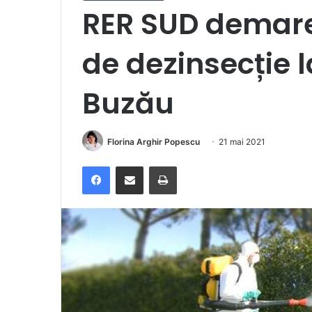
RER SUD demar
de dezinsecție l
Buzău
Florina Arghir Popescu
21 mai 2021
Facebook
Distribuie prin e-mail
Imprimare