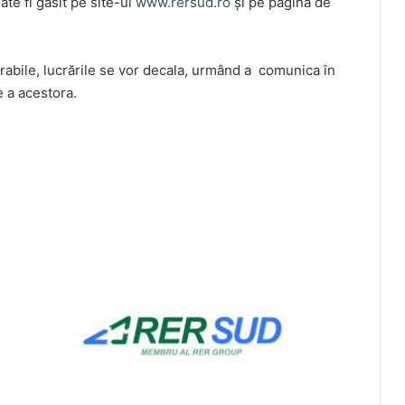
ate fi găsit pe site-ul
www.rersud.ro
și pe pagina de
vorabile, lucrările se vor decala, urmând a comunica în
e a acestora.