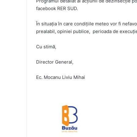
Programul detaliat al acțiunii de dezinsecție po
facebook RER SUD.
În situația în care condițiile meteo vor fi nefa
prealabil, opiniei publice, perioada de execuți
Cu stimă,
Director General,
Ec. Mocanu Liviu Mihai