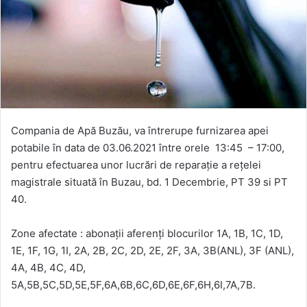
Compania de Apă Buzău, va întrerupe furnizarea apei
potabile în data de 03.06.2021 între orele
13:45 – 17:00,
pentru efectuarea unor lucrări de reparație a rețelei
magistrale situată în Buzau, bd. 1 Decembrie, PT 39 si PT
40.
Zone afectate : abonații aferenți blocurilor 1A, 1B, 1C, 1D,
1E, 1F, 1G, 1I, 2A, 2B, 2C, 2D, 2E, 2F, 3A, 3B(ANL), 3F (ANL),
4A, 4B, 4C, 4D,
5A,5B,5C,5D,5E,5F,6A,6B,6C,6D,6E,6F,6H,6I,7A,7B.