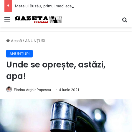
Metalul Buzău, primul meci acasă în noul sezon de Liga 2. Obiectiv clar înaintea duelului cu CS Afumați
Mediu
C
Acasă
/
ANUNȚURI
ANUNȚURI
Unde se oprește, astăzi,
apa!
Florina Arghir Popescu
4 iunie 2021