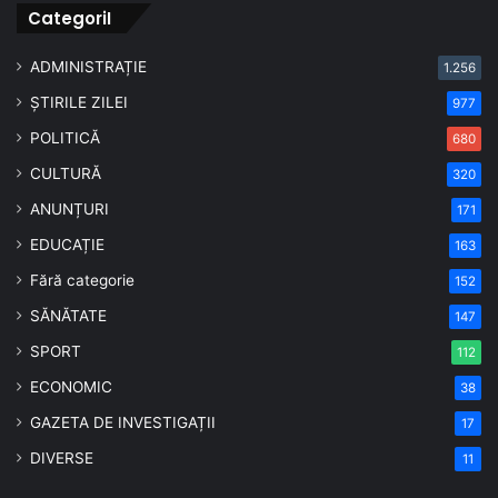
CategoriI
ADMINISTRAȚIE
1.256
ȘTIRILE ZILEI
977
POLITICĂ
680
CULTURĂ
320
ANUNȚURI
171
EDUCAȚIE
163
Fără categorie
152
SĂNĂTATE
147
SPORT
112
ECONOMIC
38
GAZETA DE INVESTIGAȚII
17
DIVERSE
11