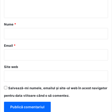
n
t
a
r
Nume
*
i
u
*
Email
*
Site web
Salvează-mi numele, emailul și site-ul web în acest navigator
pentru data viitoare când o să comentez.