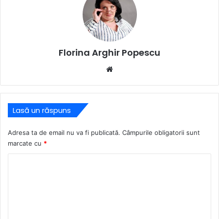
Florina Arghir Popescu
Website
Lasă un răspuns
Adresa ta de email nu va fi publicată.
Câmpurile obligatorii sunt
marcate cu
*
C
o
m
e