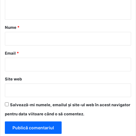
t
a
r
Nume
*
i
u
*
Email
*
Site web
Salvează-mi numele, emailul și site-ul web în acest navigator
pentru data viitoare când o să comentez.