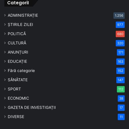
CategoriI
ADMINISTRAȚIE
1.256
ȘTIRILE ZILEI
977
POLITICĂ
680
CULTURĂ
320
ANUNȚURI
171
EDUCAȚIE
163
Fără categorie
152
SĂNĂTATE
147
SPORT
112
ECONOMIC
38
GAZETA DE INVESTIGAȚII
17
DIVERSE
11