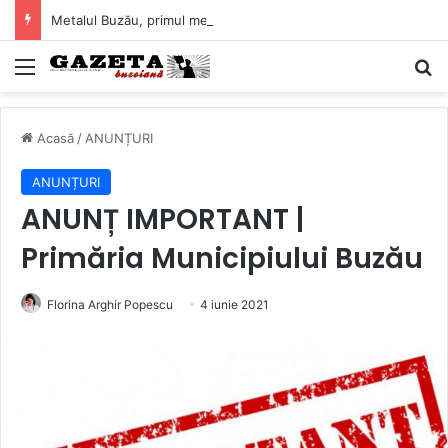
Metalul Buzău, primul meci acasă în noul sezon de Liga 2. Obiectiv clar înaintea duelului cu CS Afumați
Mediu
C
Acasă
/
ANUNȚURI
ANUNȚURI
ANUNȚ IMPORTANT |
Primăria Municipiului Buzău
Florina Arghir Popescu
4 iunie 2021