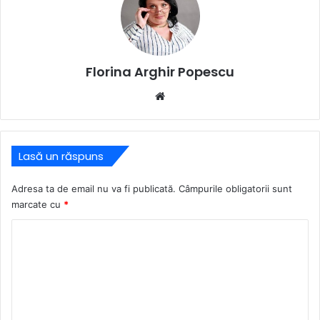
Florina Arghir Popescu
Website
Lasă un răspuns
Adresa ta de email nu va fi publicată.
Câmpurile obligatorii sunt
marcate cu
*
C
o
m
e
n