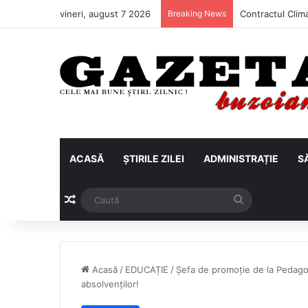
vineri, august 7 2026
Breaking News
ACASĂ
ȘTIRILE ZILEI
ADMINISTRAȚIE
S
Articol aleatoriu
Caută
Acasă
/
EDUCAȚIE
/
Șefa de promoție de la Pedago
absolvenților!