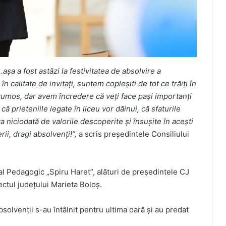
șa a fost astăzi la festivitatea de absolvire a
 calitate de invitați, suntem copleșiti de tot ce trăiți în
umos, dar avem încredere că veți face pași importanți
ă prieteniile legate în liceu vor dăinui, că sfaturile
ita niciodată de valorile descoperite și însușite în acești
i, dragi absolvenți!”,
a scris președintele Consiliului
nal Pedagogic „Spiru Haret”, alături de președintele CJ
ctul județului Marieta Boloș.
absolvenții s-au întâlnit pentru ultima oară și au predat