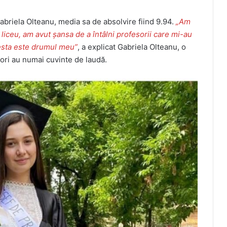
briela Olteanu, media sa de absolvire fiind 9.94.
„Am
t liceu, am avut șansa de a întâlni profesorii care mi-au
cesta este drumul meu”
, a explicat Gabriela Olteanu, o
sori au numai cuvinte de laudă.