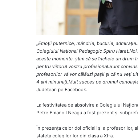
„Emoții puternice, mândrie, bucurie, admirație…a
Colegiului Național Pedagogic Spiru Haret.Noi, în
aceste momente, știm că se încheie un drum fr
pentru viitorul vostru profesional.Sunt convins c
profesorilor vă vor călăuzi pașii și că nu veți u
4 ani minunați.Mult succes pe drumul cunoașteri
Județean pe Facebook.
La festivitatea de absolvire a Colegiului Națio
Petre Emanoil Neagu a fost prezent și subprefe
În prezența celor doi oficiali și a profesorilor, 
ștafeta colegilor lor din clasa a XI-a.