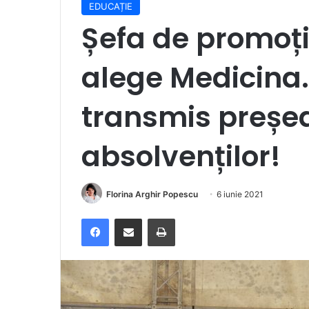
EDUCAȚIE
Șefa de promoți
alege Medicina.
transmis președ
absolvenților!
Florina Arghir Popescu
6 iunie 2021
Facebook
Distribuie prin e-mail
Imprimare