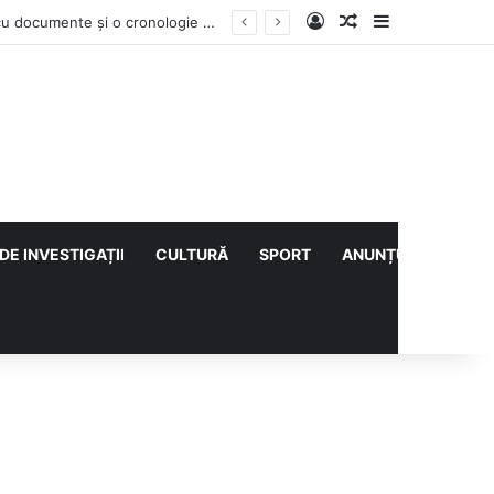
Log In
Articol aleatoriu
Sidebar
Vești bune din rezervațiile naturale ale Buzăului. Lacurile de la Boldu și Balta Albă și-au refăcut o bună parte din luciul de apă
DE INVESTIGAȚII
CULTURĂ
SPORT
ANUNȚURI