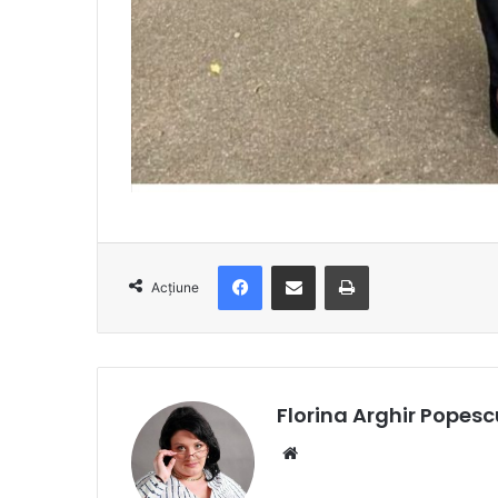
Facebook
Distribuie prin e-mail
Imprimare
Acțiune
Florina Arghir Popesc
Website