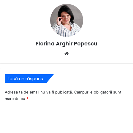
Florina Arghir Popescu
Website
Lasă un răspuns
Adresa ta de email nu va fi publicată.
Câmpurile obligatorii sunt
marcate cu
*
C
o
m