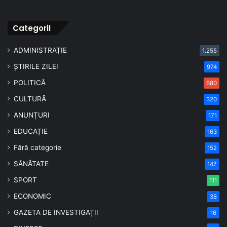
CategoriI
ADMINISTRAȚIE
1.255
ȘTIRILE ZILEI
974
POLITICĂ
680
CULTURĂ
320
ANUNȚURI
171
EDUCAȚIE
163
Fără categorie
152
SĂNĂTATE
147
SPORT
111
ECONOMIC
38
GAZETA DE INVESTIGAȚII
16