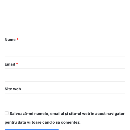
e
n
t
a
r
Nume
*
i
u
*
Email
*
Site web
Salvează-mi numele, emailul și site-ul web în acest navigator
pentru data viitoare când o să comentez.