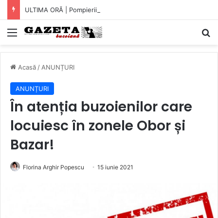
ULTIMA ORĂ | Pompierii au intrat pe fereastră într-un apartament din Micro XIV. O bătrână a fost găsită căzută în bucătărie (VIDEO)
Mediu
C
Acasă
/
ANUNȚURI
ANUNȚURI
În atenția buzoienilor care
locuiesc în zonele Obor și
Bazar!
Florina Arghir Popescu
15 iunie 2021