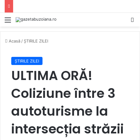
Mediu
C
Acasă
/
ȘTIRILE ZILEI
ȘTIRILE ZILEI
ULTIMA ORĂ!
Coliziune între 3
autoturisme la
intersecția străzii