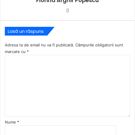
Florina Arghir Popescu
Website
Lasă un răspuns
Adresa ta de email nu va fi publicată.
Câmpurile obligatorii sunt
marcate cu
*
C
o
m
e
n
t
a
r
i
u
Nume
*
*