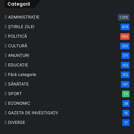
CategoriI
ADMINISTRAȚIE
1.255
ȘTIRILE ZILEI
974
POLITICĂ
680
CULTURĂ
320
ANUNȚURI
171
EDUCAȚIE
163
Fără categorie
152
SĂNĂTATE
147
SPORT
111
ECONOMIC
38
GAZETA DE INVESTIGAȚII
16
DIVERSE
11