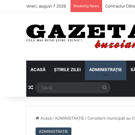
vineri, august 7 2026
Breaking News
ACASĂ
ȘTIRILE ZILEI
ADMINISTRAȚIE
S
Articol aleatoriu
Caută
Acasă
/
ADMINISTRAȚIE
/
Consilierii municipali au 
ADMINISTRAȚIE