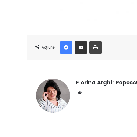
Facebook
Distribuie prin e-mail
Imprimare
Acțiune
Florina Arghir Popesc
Website