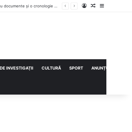
Log In
Articol aleatoriu
Sidebar
Contractul Climatic continuă prin Compania de Apă? Haritina Craița își susține acuzația cu documente și o cronologie a deciziilor
DE INVESTIGAȚII
CULTURĂ
SPORT
ANUNȚURI