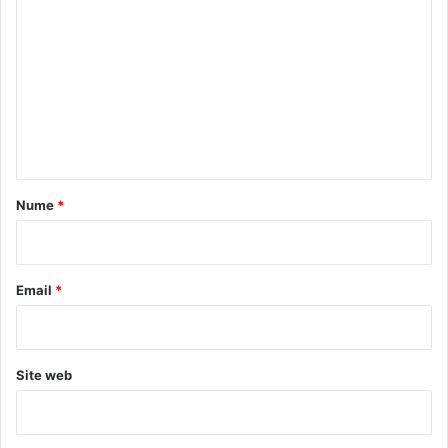
o
m
e
n
t
a
r
Nume
*
i
u
*
Email
*
Site web