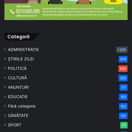
CategoriI
ADMINISTRAȚIE
1.255
ȘTIRILE ZILEI
974
POLITICĂ
680
CULTURĂ
320
ANUNȚURI
171
EDUCAȚIE
163
Fără categorie
152
SĂNĂTATE
147
SPORT
111