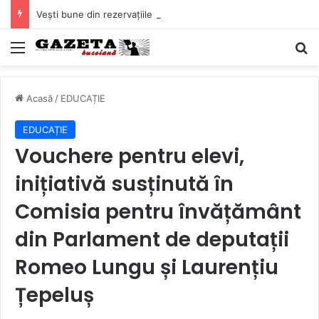
Vești bune din rezervațiile naturale ale Buzăului. Lacurile de la Boldu și Balta Albă și-au refăcut o bună parte din luciul de apă
Mediu
C
Acasă
/
EDUCAȚIE
EDUCAȚIE
Vouchere pentru elevi,
inițiativă susținută în
Comisia pentru învățământ
din Parlament de deputații
Romeo Lungu și Laurențiu
Țepeluș