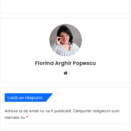
Florina Arghir Popescu
Website
Lasă un răspuns
Adresa ta de email nu va fi publicată.
Câmpurile obligatorii sunt
marcate cu
*
C