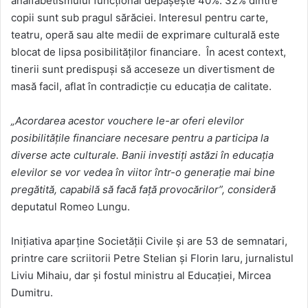
analfabetismului funcțional depășește 40%. 32% dintre
copii sunt sub pragul sărăciei. Interesul pentru carte,
teatru, operă sau alte medii de exprimare culturală este
blocat de lipsa posibilităților financiare. În acest context,
tinerii sunt predispuși să acceseze un divertisment de
masă facil, aflat în contradicție cu educația de calitate.
„Acordarea acestor vouchere le-ar oferi elevilor
posibilitățile financiare necesare pentru a participa la
diverse acte culturale. Banii investiți astăzi în educația
elevilor se vor vedea în viitor într-o generație mai bine
pregătită, capabilă să facă față provocărilor”, consideră
deputatul Romeo Lungu.
Inițiativa aparține Societății Civile și are 53 de semnatari,
printre care scriitorii Petre Stelian și Florin Iaru, jurnalistul
Liviu Mihaiu, dar și fostul ministru al Educației, Mircea
Dumitru.