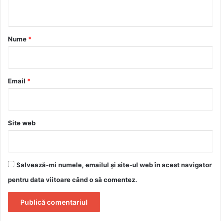
t
a
r
Nume
*
i
u
*
Email
*
Site web
Salvează-mi numele, emailul și site-ul web în acest navigator
pentru data viitoare când o să comentez.