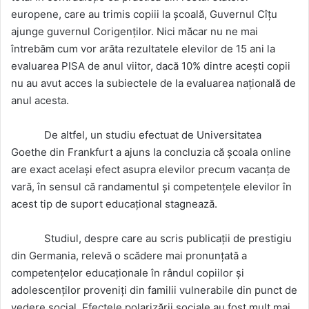
europene, care au trimis copiii la școală, Guvernul Cîțu
ajunge guvernul Corigenților. Nici măcar nu ne mai
întrebăm cum vor arăta rezultatele elevilor de 15 ani la
evaluarea PISA de anul viitor, dacă 10% dintre acești copii
nu au avut acces la subiectele de la evaluarea națională de
anul acesta.
De altfel, un studiu efectuat de Universitatea
Goethe din Frankfurt a ajuns la concluzia că școala online
are exact același efect asupra elevilor precum vacanța de
vară, în sensul că randamentul și competențele elevilor în
acest tip de suport educațional stagnează.
Studiul, despre care au scris publicații de prestigiu
din Germania, relevă o scădere mai pronunțată a
competențelor educaționale în rândul copiilor şi
adolescenților proveniți din familii vulnerabile din punct de
vedere social. Efectele polarizării sociale au fost mult mai