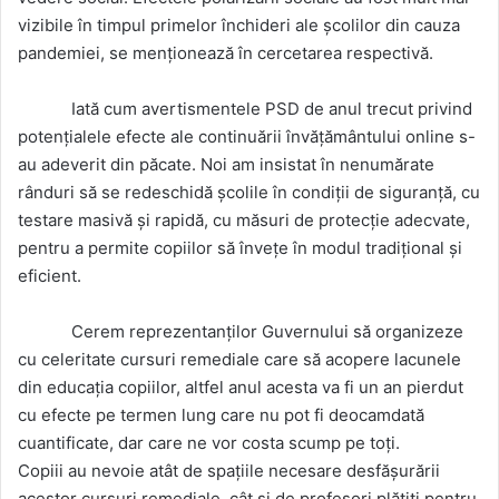
vizibile în timpul primelor închideri ale școlilor din cauza
pandemiei, se menționează în cercetarea respectivă.
Iată cum avertismentele PSD de anul trecut privind
potențialele efecte ale continuării învățământului online s-
au adeverit din păcate. Noi am insistat în nenumărate
rânduri să se redeschidă școlile în condiții de siguranță, cu
testare masivă și rapidă, cu măsuri de protecție adecvate,
pentru a permite copiilor să învețe în modul tradițional și
eficient.
Cerem reprezentanților Guvernului să organizeze
cu celeritate cursuri remediale care să acopere lacunele
din educația copiilor, altfel anul acesta va fi un an pierdut
cu efecte pe termen lung care nu pot fi deocamdată
cuantificate, dar care ne vor costa scump pe toți.
Copiii au nevoie atât de spațiile necesare desfășurării
acestor cursuri remediale, cât și de profesori plătiți pentru