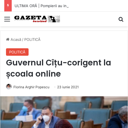
ULTIMA ORĂ | Pompierii au intrat pe fereastră într-un apartament din Micro XIV. O bătrână a fost găsită căzută în bucătărie (VIDEO)
Mediu
C
Acasă
/
POLITICĂ
POLITICĂ
Guvernul Cîțu-corigent la
școala online
Florina Arghir Popescu
23 iunie 2021