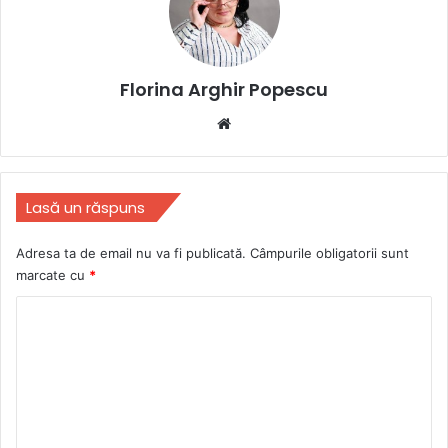
Florina Arghir Popescu
Website
Lasă un răspuns
Adresa ta de email nu va fi publicată.
Câmpurile obligatorii sunt
marcate cu
*
C
o
m
e
n