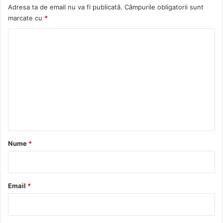
Adresa ta de email nu va fi publicată.
Câmpurile obligatorii sunt
marcate cu
*
C
o
m
e
n
t
a
r
Nume
*
i
u
*
Email
*