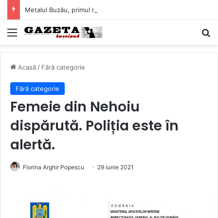
Metalul Buzău, primul meci acasă în noul sezon de Liga 2. Obiectiv clar înaintea duelului cu CS Afumați
Mediu
C
Acasă
/
Fără categorie
Fără categorie
Femeie din Nehoiu
dispărută. Poliția este în
alertă.
Florina Arghir Popescu
29 iunie 2021