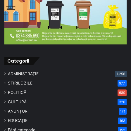
CategoriI
ADMINISTRAȚIE
1.256
ȘTIRILE ZILEI
977
POLITICĂ
680
CULTURĂ
320
ANUNȚURI
171
EDUCAȚIE
163
Fără categorie
152