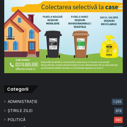
CategoriI
ADMINISTRAȚIE
1.255
ȘTIRILE ZILEI
974
POLITICĂ
680