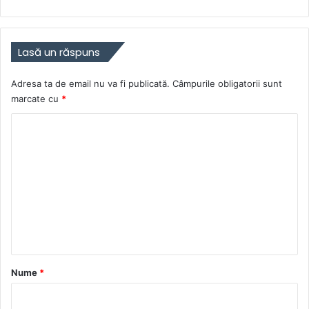
Lasă un răspuns
Adresa ta de email nu va fi publicată.
Câmpurile obligatorii sunt
marcate cu
*
C
o
m
e
n
t
a
r
Nume
*
i