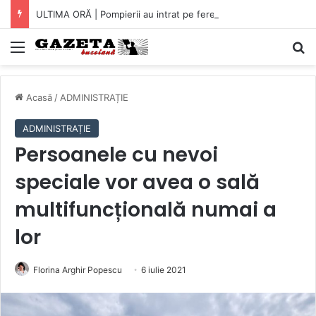
ULTIMA ORĂ | Pompierii au intrat pe fereastră într-un apartament din Micro XIV. O bătrână a fost găsită căzută în bucătărie (VIDEO)
Mediu
C
Acasă
/
ADMINISTRAȚIE
ADMINISTRAȚIE
Persoanele cu nevoi
speciale vor avea o sală
multifuncțională numai a
lor
Florina Arghir Popescu
6 iulie 2021