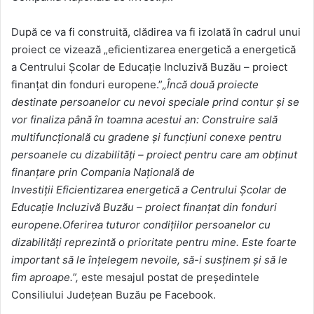
După ce va fi construită, clădirea va fi izolată în cadrul unui
proiect ce vizează „eficientizarea energetică a energetică
a Centrului Școlar de Educație Incluzivă Buzău – proiect
finanțat din fonduri europene.”
„Încă două proiecte
destinate persoanelor cu nevoi speciale prind contur și se
vor finaliza până în toamna acestui an: Construire sală
multifuncțională cu gradene și funcțiuni conexe pentru
persoanele cu dizabilități – proiect pentru care am obținut
finanțare prin Compania Națională de
Investiții Eficientizarea energetică a Centrului Școlar de
Educație Incluzivă Buzău – proiect finanțat din fonduri
europene.Oferirea tuturor condițiilor persoanelor cu
dizabilități reprezintă o prioritate pentru mine. Este foarte
important să le înțelegem nevoile, să-i susținem și să le
fim aproape.”,
este mesajul postat de președintele
Consiliului Județean Buzău pe Facebook.