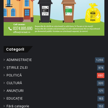
CategoriI
ADMINISTRAȚIE
1.255
ȘTIRILE ZILEI
974
POLITICĂ
680
CULTURĂ
320
ANUNȚURI
171
EDUCAȚIE
163
Fără categorie
152