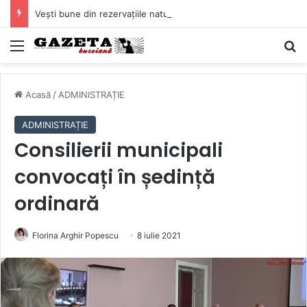
Vești bune din rezervațiile naturale ale Buzăului. Lacurile de la Boldu și Balta Albă și-au refăcut o bună parte din luciul de apă
Mediu
C
Acasă
/
ADMINISTRAȚIE
ADMINISTRAȚIE
Consilierii municipali
convocați în ședință
ordinară
Florina Arghir Popescu
8 iulie 2021