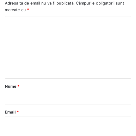
Adresa ta de email nu va fi publicată.
Câmpurile obligatorii sunt
marcate cu
*
C
o
m
e
n
t
a
r
Nume
*
i
u
*
Email
*