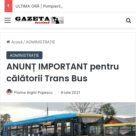
ULTIMA ORĂ | Pompierii au intrat pe fereastră într-un apartament din Micro XIV. O bătrână a fost găsită căzută în bucătărie (VIDEO)
Mediu
C
Acasă
/
ADMINISTRAȚIE
ADMINISTRAȚIE
ANUNȚ IMPORTANT pentru
călătorii Trans Bus
Florina Arghir Popescu
9 iulie 2021