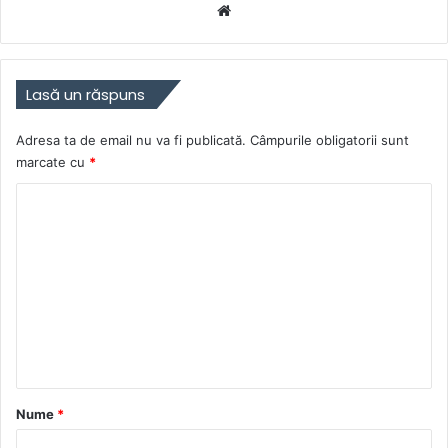
Website
Lasă un răspuns
Adresa ta de email nu va fi publicată.
Câmpurile obligatorii sunt
marcate cu
*
C
o
m
e
n
t
a
r
Nume
*
i