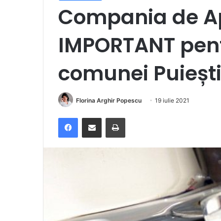
Compania de A
IMPORTANT pentr
comunei Puieșt
Florina Arghir Popescu
19 iulie 2021
Facebook
Distribuie prin e-mail
Imprimare