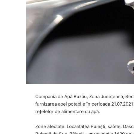
Compania de Apă Buzău, Zona Județeană, Sector
furnizarea apei potabile în perioada 21.07.2021
rețelelor de alimentare cu apă.
Zone afectate: Localitatea Puiești, satele: Dăscă
Puieștii de Sus, Bălești – aproximativ 1420 de ut