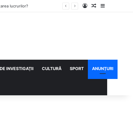
Log In
Articol aleatoriu
Sidebar
ului cu CS Afumați
DE INVESTIGAȚII
CULTURĂ
SPORT
ANUNȚURI