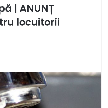
pă | ANUNȚ
u locuitorii
i