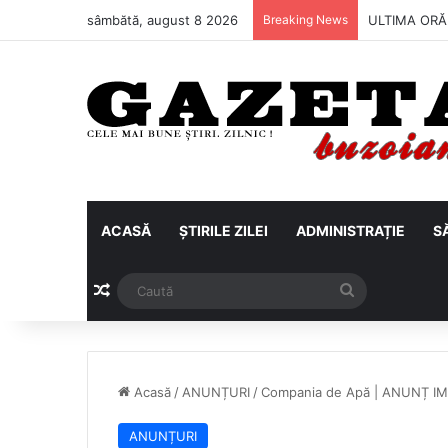
sâmbătă, august 8 2026
Breaking News
Metalul Buză
ACASĂ
ȘTIRILE ZILEI
ADMINISTRAȚIE
S
Articol aleatoriu
Caută
Acasă
/
ANUNȚURI
/
Compania de Apă | ANUNȚ IMP
ANUNȚURI