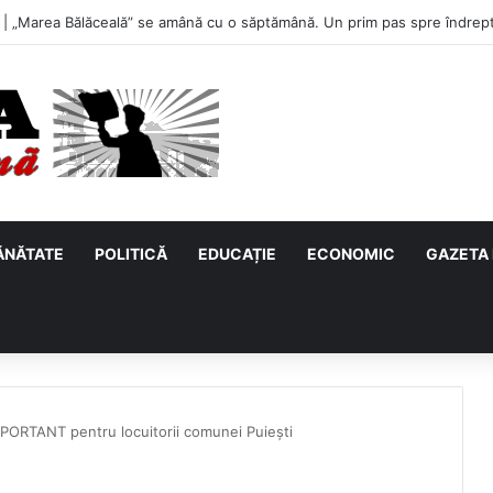
u, primul meci acasă în noul sezon de Liga 2. Obiectiv clar înaintea duel
ĂNĂTATE
POLITICĂ
EDUCAȚIE
ECONOMIC
GAZETA 
ORTANT pentru locuitorii comunei Puiești