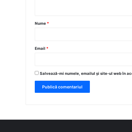
t
a
r
Nume
*
i
u
*
Email
*
Salvează-mi numele, emailul și site-ul web în ac