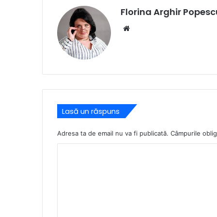
Florina Arghir Popesc
Website
Lasă un răspuns
Adresa ta de email nu va fi publicată.
Câmpurile oblig
C
o
m
e
n