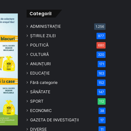
CategoriI
ADMINISTRAȚIE
1.256
ȘTIRILE ZILEI
977
POLITICĂ
680
CULTURĂ
320
ANUNȚURI
171
EDUCAȚIE
163
Fără categorie
152
SĂNĂTATE
147
SPORT
112
ECONOMIC
38
GAZETA DE INVESTIGAȚII
17
DIVERSE
11