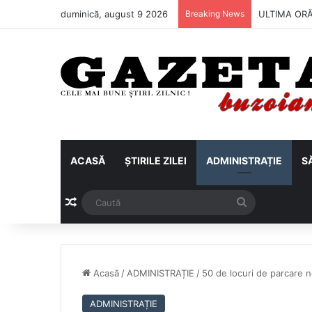
duminică, august 9 2026
Breaking News
Metalul Buză
ACASĂ
ȘTIRILE ZILEI
ADMINISTRAȚIE
S
Articol aleatoriu
Caută
Acasă
/
ADMINISTRAȚIE
/
50 de locuri de parcare n
ADMINISTRAȚIE