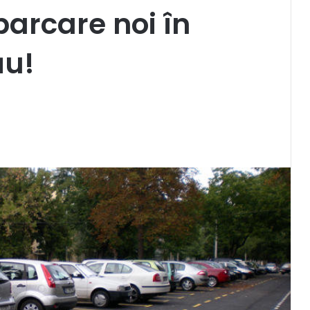
parcare noi în
ău!