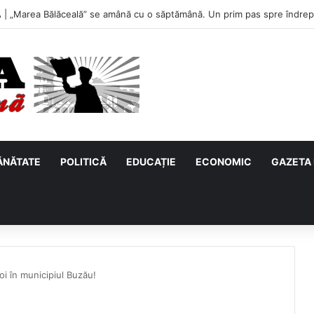
u, primul meci acasă în noul sezon de Liga 2. Obiectiv clar înaintea due
ĂNĂTATE
POLITICĂ
EDUCAȚIE
ECONOMIC
GAZETA 
oi în municipiul Buzău!