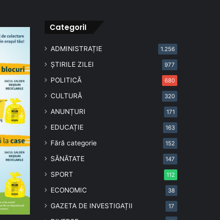
CategoriI
ADMINISTRAȚIE
1.256
ȘTIRILE ZILEI
977
POLITICĂ
680
CULTURĂ
320
ANUNȚURI
171
EDUCAȚIE
163
Fără categorie
152
SĂNĂTATE
147
SPORT
112
ECONOMIC
38
GAZETA DE INVESTIGAȚII
17