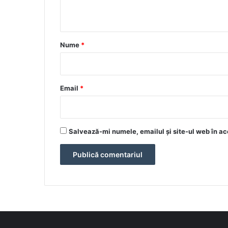
t
a
r
Nume
*
i
u
*
Email
*
Salvează-mi numele, emailul și site-ul web în ac