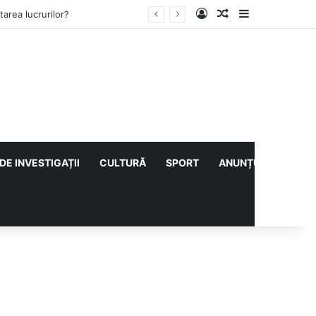
Log In
Articol aleatoriu
Sidebar
lului cu CS Afumați
DE INVESTIGAȚII
CULTURĂ
SPORT
ANUNȚURI