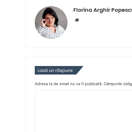
Florina Arghir Popesc
Website
Lasă un răspuns
Adresa ta de email nu va fi publicată.
Câmpurile oblig
C
o
m
e
n