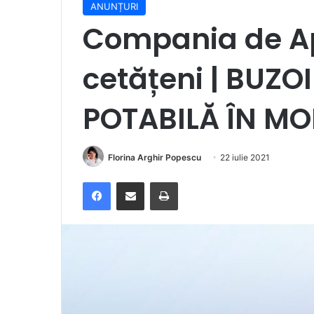
ANUNȚURI
Compania de Ap
cetățeni | BUZO
POTABILĂ ÎN MO
Florina Arghir Popescu
22 iulie 2021
Facebook
Distribuie prin e-mail
Imprimare