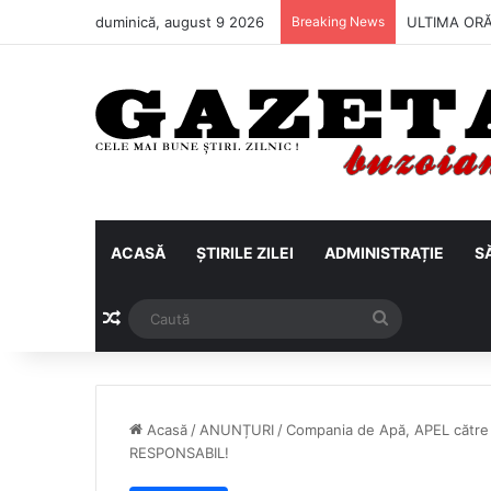
duminică, august 9 2026
Breaking News
Metalul Buză
ACASĂ
ȘTIRILE ZILEI
ADMINISTRAȚIE
S
Articol aleatoriu
Caută
Acasă
/
ANUNȚURI
/
Compania de Apă, APEL către
RESPONSABIL!