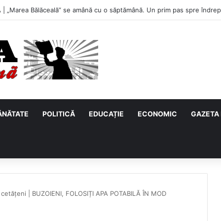
u, primul meci acasă în noul sezon de Liga 2. Obiectiv clar înaintea due
ĂNĂTATE
POLITICĂ
EDUCAȚIE
ECONOMIC
GAZETA 
 cetățeni | BUZOIENI, FOLOSIȚI APA POTABILĂ ÎN MOD