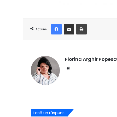
Facebook
Distribuie prin e-mail
Imprimare
Acțiune
Florina Arghir Popesc
Website
Lasă un răspuns