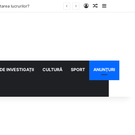
Log In
Articol aleatoriu
Sidebar
lului cu CS Afumați
DE INVESTIGAȚII
CULTURĂ
SPORT
ANUNȚURI