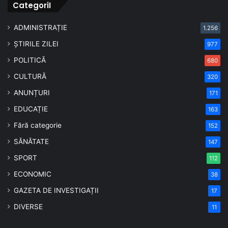
CategoriI
ADMINISTRAȚIE
1.256
ȘTIRILE ZILEI
977
POLITICĂ
680
CULTURĂ
320
ANUNȚURI
171
EDUCAȚIE
163
Fără categorie
152
SĂNĂTATE
147
SPORT
112
ECONOMIC
38
GAZETA DE INVESTIGAȚII
17
DIVERSE
11