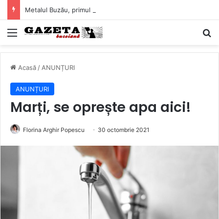
Metalul Buzău, primul meci acasă în noul sezon de Liga 2. Obiectiv clar înaintea duelului cu CS Afumați
Mediu
C
Acasă
/
ANUNȚURI
ANUNȚURI
Marți, se oprește apa aici!
Florina Arghir Popescu
30 octombrie 2021