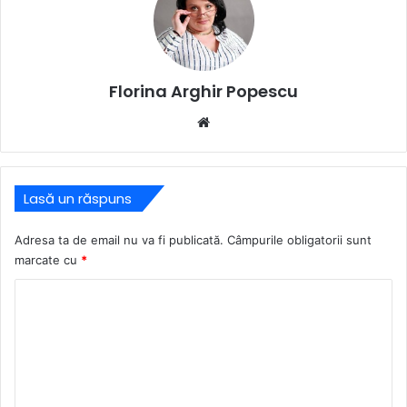
Florina Arghir Popescu
Website
Lasă un răspuns
Adresa ta de email nu va fi publicată.
Câmpurile obligatorii sunt
marcate cu
*
C
o
m
e
n