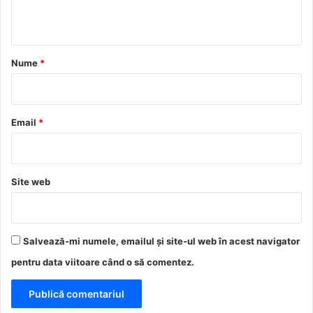
t
a
r
Nume
*
i
u
*
Email
*
Site web
Salvează-mi numele, emailul și site-ul web în acest navigator
pentru data viitoare când o să comentez.