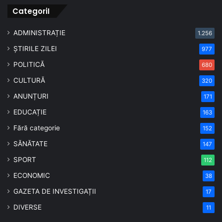
CategoriI
ADMINISTRAȚIE
1.256
ȘTIRILE ZILEI
977
POLITICĂ
680
CULTURĂ
320
ANUNȚURI
171
EDUCAȚIE
163
Fără categorie
152
SĂNĂTATE
147
SPORT
112
ECONOMIC
38
GAZETA DE INVESTIGAȚII
17
DIVERSE
11