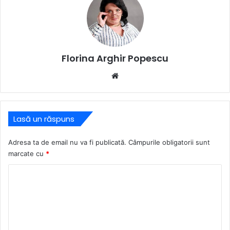
Florina Arghir Popescu
Website
Lasă un răspuns
Adresa ta de email nu va fi publicată.
Câmpurile obligatorii sunt
marcate cu
*
C
o
m
e