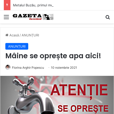
Metalul Buzău, primul meci acasă în noul sezon de Liga 2. Obiectiv clar înaintea duelului cu CS Afumați
Mediu
C
Acasă
/
ANUNȚURI
ANUNȚURI
Mâine se oprește apa aici!
Florina Arghir Popescu
10 noiembrie 2021