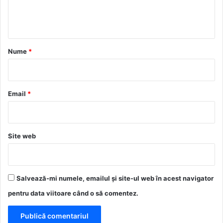
n
t
a
r
Nume
*
i
u
*
Email
*
Site web
Salvează-mi numele, emailul și site-ul web în acest navigator
pentru data viitoare când o să comentez.