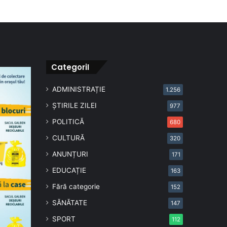
CategoriI
ADMINISTRAȚIE
1.256
ȘTIRILE ZILEI
977
POLITICĂ
680
CULTURĂ
320
ANUNȚURI
171
EDUCAȚIE
163
Fără categorie
152
SĂNĂTATE
147
SPORT
112