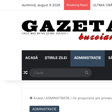
duminică, august 9 2026
Breaking News
Metalul Buză
ACASĂ
ȘTIRILE ZILEI
ADMINISTRAȚIE
S
Articol aleatoriu
Caută
Acasă
/
ADMINISTRAȚIE
/
Ce propunere are primaru
ADMINISTRAȚIE