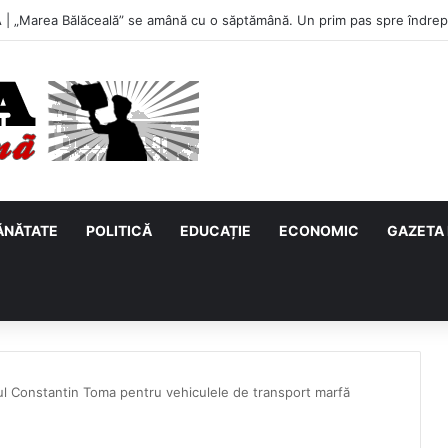
u, primul meci acasă în noul sezon de Liga 2. Obiectiv clar înaintea due
ĂNĂTATE
POLITICĂ
EDUCAȚIE
ECONOMIC
GAZETA 
l Constantin Toma pentru vehiculele de transport marfă