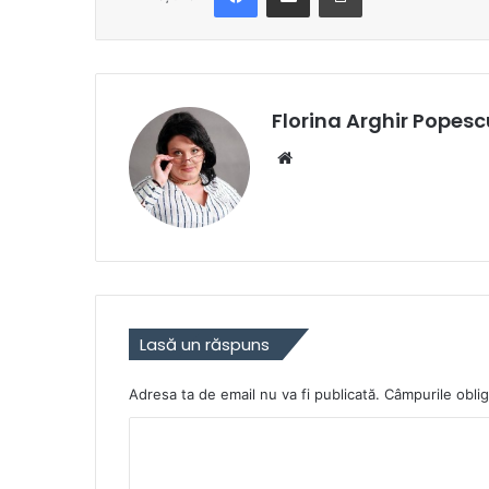
Florina Arghir Popesc
Website
Lasă un răspuns
Adresa ta de email nu va fi publicată.
Câmpurile oblig
C
o