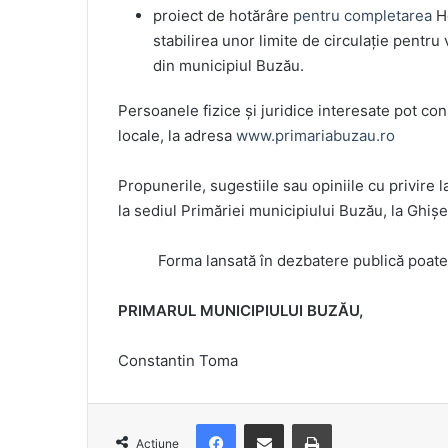
proiect de hotărâre
pentru completarea
H
stabilirea unor limite de circulație pentr
din municipiul Buzău.
Persoanele fizice şi juridice interesate pot con
locale, la adresa
www.primariabuzau.ro
Propunerile, sugestiile sau opiniile cu privire
la sediul Primăriei municipiului Buzău, la Ghişe
Forma lansată în dezbatere publică poate su
PRIMARUL MUNICIPIULUI BUZĂU,
Constantin Toma
Facebook
Distribuie prin e-mail
Imprimare
Acțiune