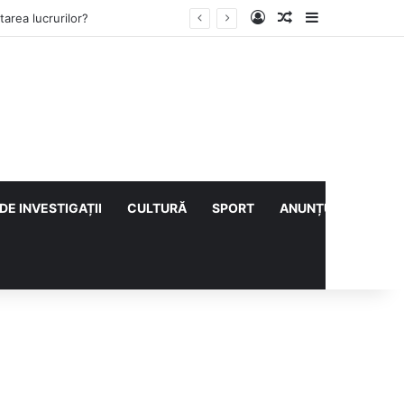
Log In
Articol aleatoriu
Sidebar
lului cu CS Afumați
DE INVESTIGAȚII
CULTURĂ
SPORT
ANUNȚURI