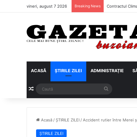
vineri, august 7 2026
Breaking News
ACASĂ
ȘTIRILE ZILEI
ADMINISTRAȚIE
S
Articol aleatoriu
Caută
Acasă
/
ȘTIRILE ZILEI
/
Accident rutier între Merei 
ȘTIRILE ZILEI