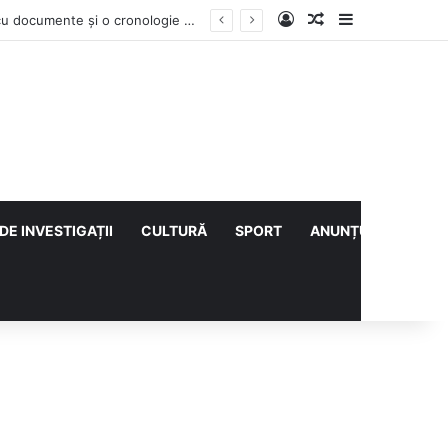
Log In
Articol aleatoriu
Sidebar
Vești bune din rezervațiile naturale ale Buzăului. Lacurile de la Boldu și Balta Albă și-au refăcut o bună parte din luciul de apă
DE INVESTIGAȚII
CULTURĂ
SPORT
ANUNȚURI