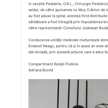
în secțiile Pediatrie, O.R.L., Chirurgie Pediatric
astăzi, de către ajutoarele lui Moș Crăciun de 
au fost aduse la spital, acestea fiind distribuit
sărbătoare a fost întregită prin împodobirea bra
către reprezentanții Consiliului Județean Buză
Conducerea unității medicale mulțumește domn
Emanoil Neagu, pentru că și în acest an este ală
dat dovadă, prin această acțiune care a adus buc
Compartiment Relaţii Publice
Adriana Bunilă