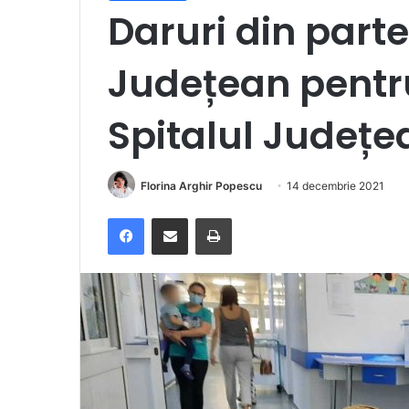
Daruri din parte
Județean pentru 
Spitalul Județe
Florina Arghir Popescu
14 decembrie 2021
Facebook
Distribuie prin e-mail
Imprimare