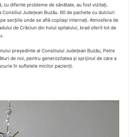
ă, cu diferite probleme de sănătate, au fost vizitați,
la Consiliul Județean Buzău. 60 de pachete cu dulciuri
e pe secţiile unde se află copilaşi internaţi. Atmosfera de
dului de Crăciun din holul spitalului, brad oferit tot de
u.
ului președinte al Consiliului Județean Buzău, Petre
turi de noi, pentru generozitatea și sprijinul de care a
urie în sufletele micilor pacienți.