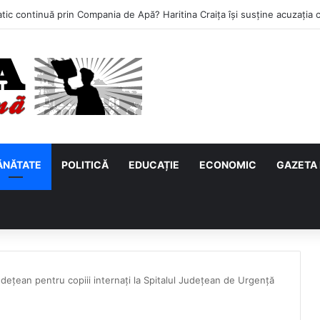
ĂNĂTATE
POLITICĂ
EDUCAȚIE
ECONOMIC
GAZETA 
udețean pentru copiii internați la Spitalul Județean de Urgență