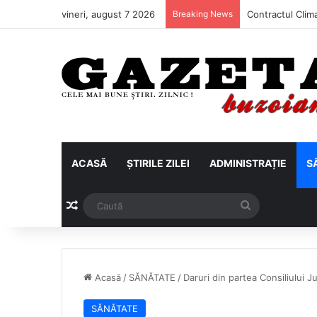
vineri, august 7 2026
Breaking News
ACASĂ
ȘTIRILE ZILEI
ADMINISTRAȚIE
S
Articol aleatoriu
Caută
Acasă
/
SĂNĂTATE
/
Daruri din partea Consiliului J
SĂNĂTATE