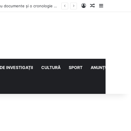
Log In
Articol aleatoriu
Sidebar
Vești bune din rezervațiile naturale ale Buzăului. Lacurile de la Boldu și Balta Albă și-au refăcut o bună parte din luciul de apă
DE INVESTIGAȚII
CULTURĂ
SPORT
ANUNȚURI