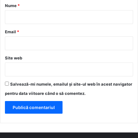
r
Nume
*
i
u
*
Email
*
Site web
Salvează-mi numele, emailul și site-ul web în acest navigator
pentru data viitoare când o să comentez.