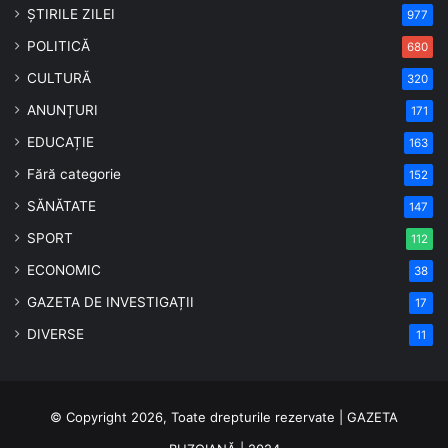
ȘTIRILE ZILEI
977
POLITICĂ
680
CULTURĂ
320
ANUNȚURI
171
EDUCAȚIE
163
Fără categorie
152
SĂNĂTATE
147
SPORT
112
ECONOMIC
38
GAZETA DE INVESTIGAȚII
17
DIVERSE
11
© Copyright 2026, Toate drepturile rezervate | GAZETA