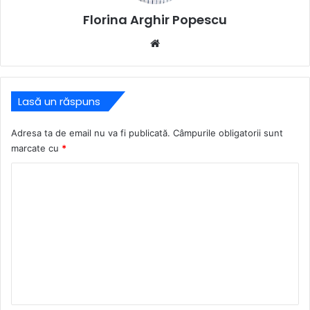
Florina Arghir Popescu
Website
Lasă un răspuns
Adresa ta de email nu va fi publicată.
Câmpurile obligatorii sunt
marcate cu
*
C
o
m
e
n
t
a