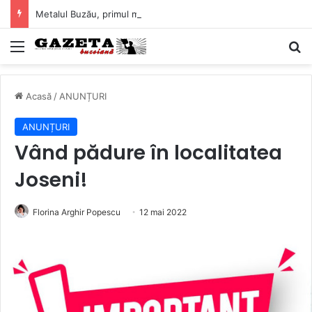
Metalul Buzău, primul meci acasă în noul sezon de Liga 2. Obiectiv clar înaintea duelului cu CS Afumați
Mediu
C
Acasă
/
ANUNȚURI
ANUNȚURI
Vând pădure în localitatea
Joseni!
Florina Arghir Popescu
12 mai 2022