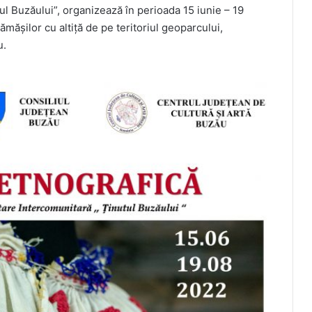
l Buzăului”, organizează în perioada 15 iunie – 19
mășilor cu altiță de pe teritoriul geoparcului,
u.