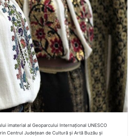
ului imaterial al Geoparcului Internațional UNESCO
prin Centrul Județean de Cultură și Artă Buzău și