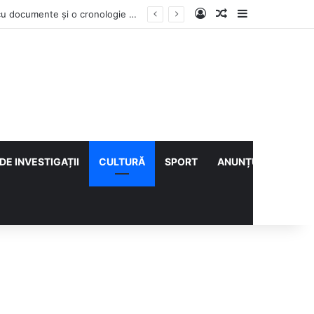
Log In
Articol aleatoriu
Sidebar
Vești bune din rezervațiile naturale ale Buzăului. Lacurile de la Boldu și Balta Albă și-au refăcut o bună parte din luciul de apă
DE INVESTIGAȚII
CULTURĂ
SPORT
ANUNȚURI