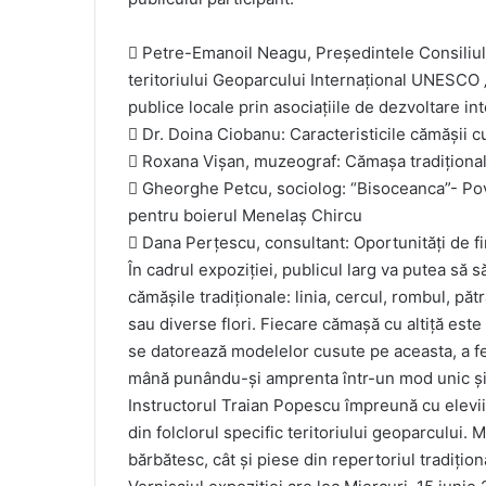
 Petre-Emanoil Neagu, Președintele Consiliul
teritoriului Geoparcului Internațional UNESCO „Ț
publice locale prin asociațiile de dezvoltare i
 Dr. Doina Ciobanu: Caracteristicile cămășii cu
 Roxana Vișan, muzeograf: Cămașa tradiționa
 Gheorghe Petcu, sociolog: “Bisoceanca”- Pov
pentru boierul Menelaș Chircu
 Dana Perțescu, consultant: Oportunități de fin
În cadrul expoziției, publicul larg va putea să
cămășile tradiționale: linia, cercul, rombul, păt
sau diverse flori. Fiecare cămașă cu altiță est
se datorează modelelor cusute pe aceasta, a fel
mână punându-și amprenta într-un mod unic și 
Instructorul Traian Popescu împreună cu elevii 
din folclorul specific teritoriului geoparcului.
bărbătesc, cât şi piese din repertoriul tradiţion