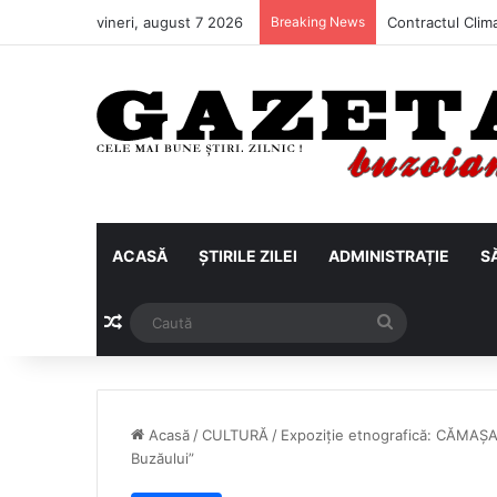
vineri, august 7 2026
Breaking News
ACASĂ
ȘTIRILE ZILEI
ADMINISTRAȚIE
S
Articol aleatoriu
Caută
Acasă
/
CULTURĂ
/
Expoziție etnografică: CĂMAȘA
Buzăului”