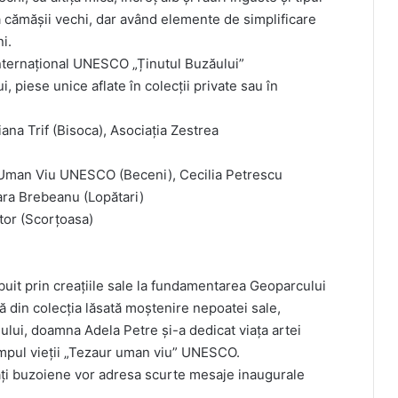
 cămășii vechi, dar având elemente de simplificare
i.
ternațional UNESCO „Ținutul Buzăului”
, piese unice aflate în colecții private sau în
ana Trif (Bisoca), Asociația Zestrea
r Uman Viu UNESCO (Beceni), Cecilia Petrescu
ara Brebeanu (Lopătari)
itor (Scorțoasa)
uit prin creațiile sale la fundamentarea Geoparcului
ță din colecția lăsată moștenire nepoatei sale,
ului, doamna Adela Petre și-a dedicat viața artei
impul vieții „Tezaur uman viu” UNESCO.
tăți buzoiene vor adresa scurte mesaje inaugurale