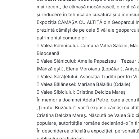
mai recent, de cămașă mocănească, o replică a
și reducere în tehnica de cusătură și dimensiun
Expoziția CĂMAȘA CU ALTIȚĂ din Geoparcul In
prezintă cămăși de pe cele 5 văi ale geoparcului
patrimoniul comunelor:
 Valea Râmnicului: Comuna Valea Salciei, Mari
Bisoceană
 Valea Slănicului: Amelia Papazissu – Tezau
(Mânzălești), Elena Moroianu (Lopătari), Anișo
 Valea Sărățelului: Asociația Tradiții pentru Vi
 Valea Bălănesei: Mariana Bălălău (Odăile)
 Valea Sibiciului: Cristina Delciza Mareș
În memoria doamnei Adela Petre, care a contrib
„Ținutul Buzăului”, vor fi expuse cămăși cu alti
Cristina Delciza Mareș. Născută pe Valea Sibici
populare, autoritățile române declarând-o în t
În deschiderea oficială a expoziției, personali
publicului participant: