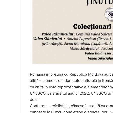
România împreună cu Republica Moldova au dep
altiță – element de identitate culturală în Rom
cu altiţă în lista reprezentativă a elementelor d
UNESCO. La sfârșitul anului 2022, UNESCO urme
dosar.
Conform specialiștilor, cămașa încrețită cu orn
cunoaște la Buzău două etape distincte: tipul vech