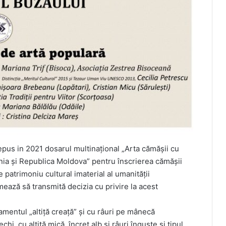
us in 2021 dosarul multinațional „Arta cămășii cu
ânia și Republica Moldova” pentru înscrierea cămăşii
e patrimoniu cultural imaterial al umanității
ază să transmită decizia cu privire la acest
amentul „altiță creață” și cu râuri pe mânecă
i, cu altiță mică, încreț alb și râuri înguste și tipul