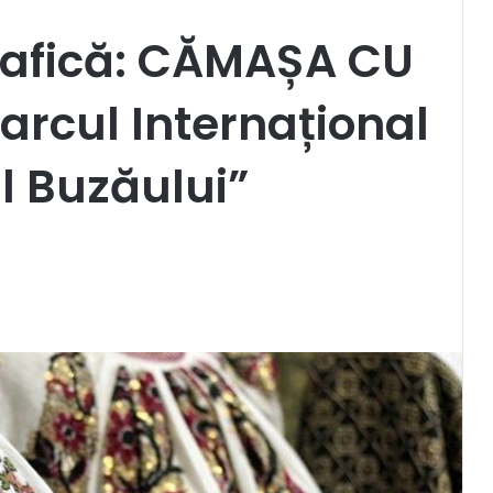
grafică: CĂMAȘA CU
arcul Internațional
l Buzăului”