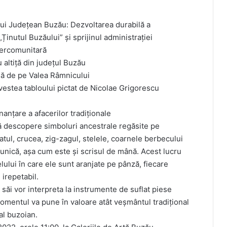
ui Județean Buzău: Dezvoltarea durabilă a
inutul Buzăului” și sprijinul administrației
ntercomunitară
 altiță din județul Buzău
lă de pe Valea Râmnicului
estea tabloului pictat de Nicolae Grigorescu
anțare a afacerilor tradiționale
 să descopere simboluri ancestrale regăsite pe
ratul, crucea, zig-zagul, stelele, coarnele berbecului
e unică, așa cum este și scrisul de mână. Acest lucru
ului în care ele sunt aranjate pe pânză, fiecare
irepetabil.
săi vor interpreta la instrumente de suflat piese
 Momentul va pune în valoare atât veşmântul tradiţional
al buzoian.