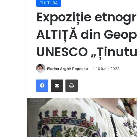
CULTURĂ
Expoziție etno
ALTIȚĂ din Geop
UNESCO „Ținutu
Florina Arghir Popescu
10 iunie 2022
Facebook
Distribuie prin e-mail
Imprimare