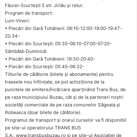
Făurei-Scurtești 5 str. Jirlău și retur.
Program de transport:
Luni-Vineri:
• Plecări din Gară Tohăneni: 06:10-12:00-19:00-19:47-
20.34-
• Plecări din Scurtești: 05:35-06:10-07:00-07:20-
Sâmbătă-Duminică:
• Plecări din Gară Tohăneni: 19:30-20:40-
• Plecări din Scurtești: 05:45-06:32-
Titlurile de călătorie (bilete şi abonamente) pentru
traseele nou înfiinţate, se pot achiziţiona de la
punctele de emitere/încărcare aparţinând Trans Bus, de
pe raza municipiului Buzau, cât şi de la parteneri noştri
societăţi comerciale de pe raza comunelor Săgeata şi
Robeasca (doar bilete de călătorie).
Programul de transport și orarul curselor va fi disponibil
pe site-ul operatorului TRANS BUS
S.A.: www.transbusbuzau.ro și pe site-ul Asociației de