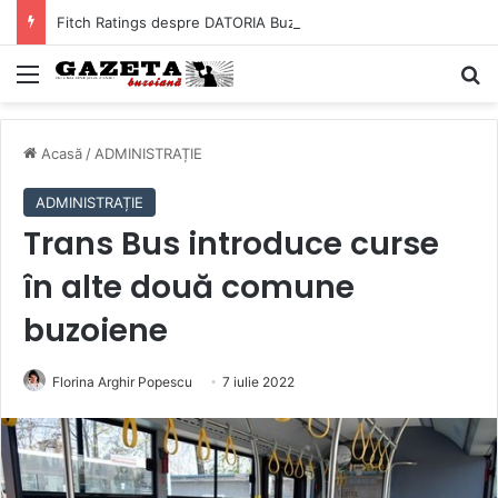
Fitch Ratings despre DATORIA Buzăului! Cât ne costă, de fapt, împrumuturile bancare ale Primăriei
Mediu
C
Acasă
/
ADMINISTRAȚIE
ADMINISTRAȚIE
Trans Bus introduce curse
în alte două comune
buzoiene
Florina Arghir Popescu
7 iulie 2022