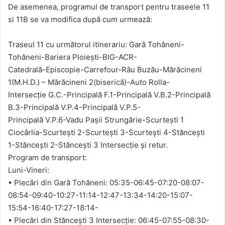
De asemenea, programul de transport pentru traseele 11
si 11B se va modifica după cum urmează:
Traseul 11 cu următorul itinerariu: Gară Tohăneni-
Tohăneni-Bariera Ploiești-BIG-ACR-
Catedrală-Episcopie-Carrefour-Râu Buzău-Mărăcineni
1(M.H.D.) – Mărăcineni 2(biserică)-Auto Rolla-
Intersecție G.C.-Principală F.1-Principală V.B.2-Principală
B.3-Principală V.P.4-Principală V.P.5-
Principală V.P.6-Vadu Pașii Strungărie-Scurtești 1
Ciocârlia-Scurtești 2-Scurtești 3-Scurtești 4-Stăncești
1-Stăncești 2-Stăncești 3 Intersecție și retur.
Program de transport:
Luni-Vineri:
• Plecări din Gară Tohăneni: 05:35-06:45-07:20-08:07-
08:54-09:40-10:27-11:14-12:47-13:34-14:20-15:07-
15:54-16:40-17:27-18:14-
• Plecări din Stăncești 3 Intersecție: 06:45-07:55-08:30-