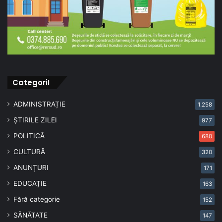
CategoriI
ADMINISTRAȚIE
1.258
ȘTIRILE ZILEI
977
POLITICĂ
680
CULTURĂ
320
ANUNȚURI
171
EDUCAȚIE
163
Fără categorie
152
SĂNĂTATE
147