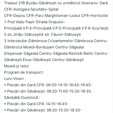
Traseul 21B Buzău-Găvănești cu următorul itinerariu: Gară
CFR-Autogara facultativ-Spital
CFR-Depou CFR-Parc Marghiloman-Liceul CFR-Horticolei
1-Pod Vadu Pașii-Strada Orașului-
Principală V.P.4-Principală V.P.5-Principală V.P.6-Scurtești
5 str.Jirlău-Stăncești4 str. Făurei-Stăncești
3 Intersecție-Dâmbroca Crizantemelor-Dâmbroca Centru-
Dâmbroca Moară-Bordușani Centru-Săgeata
Dispensar-Săgeata Centru-Săgeata Remiză-Beilic Centru-
Găvănești Enus-Găvănești Centru-Găvănești
Moară și retur
Program de transport:
Luni-Vineri :
• Plecări din Gară CFR: 09:30-14:15-16:45-19:45-
• Plecări din Găvănești: 06:20-11:00-15:30-18:30
Sâmbătă-Duminică :
• Plecări din Gară CFR: 14:15-16:45-
• Plecări din Găvănești: 06:20-15:30-18:30-