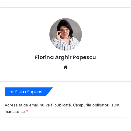
Florina Arghir Popescu
Website
Lasă un răspuns
Adresa ta de email nu va fi publicată.
Câmpurile obligatorii sunt
marcate cu
*
C
o