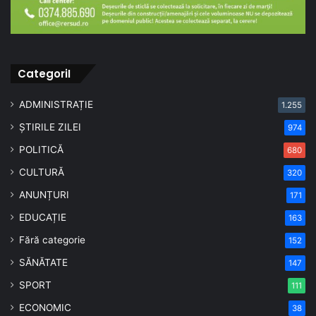
CategoriI
ADMINISTRAȚIE
1.255
ȘTIRILE ZILEI
974
POLITICĂ
680
CULTURĂ
320
ANUNȚURI
171
EDUCAȚIE
163
Fără categorie
152
SĂNĂTATE
147
SPORT
111
ECONOMIC
38