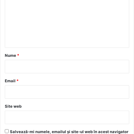
m
e
n
t
a
r
Nume
*
i
u
*
Email
*
Site web
Salvează-mi numele, emailul și site-ul web în acest navigator