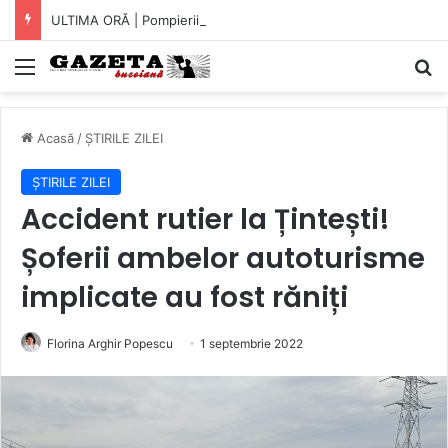
ULTIMA ORĂ | Pompierii au intrat pe fereastră într-un apartament din Micro XIV. O bătrână a fost găsită căzută în bucătărie (VIDEO)
Mediu
C
Acasă
/
ȘTIRILE ZILEI
ȘTIRILE ZILEI
Accident rutier la Țintești!
Șoferii ambelor autoturisme
implicate au fost răniți
Florina Arghir Popescu
1 septembrie 2022