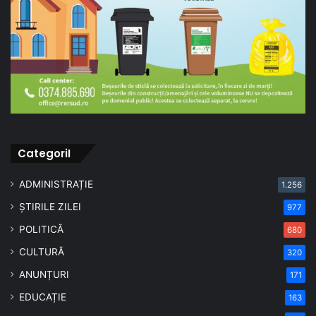
CategoriI
ADMINISTRAȚIE
1.256
ȘTIRILE ZILEI
977
POLITICĂ
680
CULTURĂ
320
ANUNȚURI
171
EDUCAȚIE
163