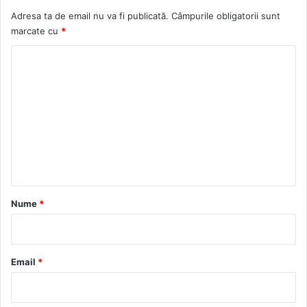
Adresa ta de email nu va fi publicată.
Câmpurile obligatorii sunt
marcate cu
*
C
o
m
e
n
t
a
r
Nume
*
i
u
*
Email
*