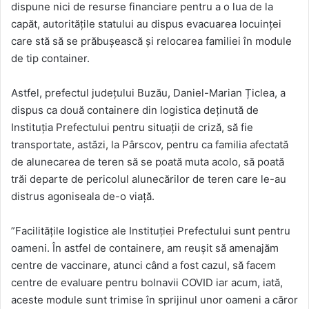
dispune nici de resurse financiare pentru a o lua de la
capăt, autoritățile statului au dispus evacuarea locuinței
care stă să se prăbușească și relocarea familiei în module
de tip container.
Astfel, prefectul județului Buzău, Daniel-Marian Țiclea, a
dispus ca două containere din logistica deținută de
Instituția Prefectului pentru situații de criză, să fie
transportate, astăzi, la Pârscov, pentru ca familia afectată
de alunecarea de teren să se poată muta acolo, să poată
trăi departe de pericolul alunecărilor de teren care le-au
distrus agoniseala de-o viață.
”Facilitățile logistice ale Instituției Prefectului sunt pentru
oameni. În astfel de containere, am reușit să amenajăm
centre de vaccinare, atunci când a fost cazul, să facem
centre de evaluare pentru bolnavii COVID iar acum, iată,
aceste module sunt trimise în sprijinul unor oameni a căror