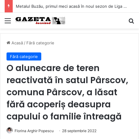
Metalul Buzău, primul meci acasă în noul sezon de Liga 2. Obiectiv clar înaintea duelului cu CS Afumați
Mediu
C
Acasă
/
Fără categorie
Fără categorie
O alunecare de teren
reactivată în satul Pârscov,
comuna Pârscov, a lăsat
fără acoperiș deasupra
capului o familie întreagă
Florina Arghir Popescu
28 septembrie 2022