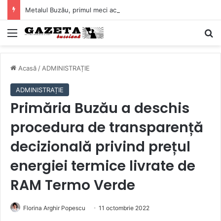
Metalul Buzău, primul meci acasă în noul sezon de Liga 2. Obiectiv clar înaintea duelului cu CS Afumați
Mediu
C
Acasă
/
ADMINISTRAȚIE
ADMINISTRAȚIE
Primăria Buzău a deschis
procedura de transparență
decizională privind prețul
energiei termice livrate de
RAM Termo Verde
Florina Arghir Popescu
11 octombrie 2022