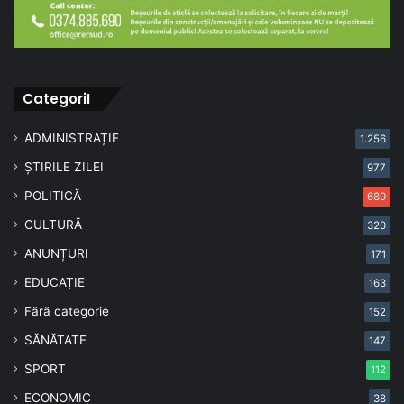
CategoriI
ADMINISTRAȚIE
1.256
ȘTIRILE ZILEI
977
POLITICĂ
680
CULTURĂ
320
ANUNȚURI
171
EDUCAȚIE
163
Fără categorie
152
SĂNĂTATE
147
SPORT
112
ECONOMIC
38