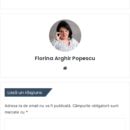
Florina Arghir Popescu
Website
Lasă un răspuns
Adresa ta de email nu va fi publicată.
Câmpurile obligatorii sunt
marcate cu
*
C