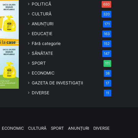
POLITICĂ
680
CULTURĂ
320
ANUNȚURI
171
EDUCAȚIE
163
Fără categorie
152
SĂNĂTATE
147
SPORT
111
ECONOMIC
38
GAZETA DE INVESTIGAȚII
17
DIVERSE
11
ECONOMIC
CULTURĂ
SPORT
ANUNȚURI
DIVERSE