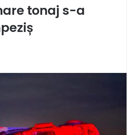
are tonaj s-a
mpeziș