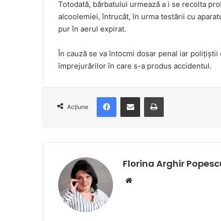
Totodată, bărbatului urmează a i se recolta prob
alcoolemiei, întrucât, în urma testării cu aparat
pur în aerul expirat.
În cauză se va întocmi dosar penal iar polițiștii
împrejurărilor în care s-a produs accidentul.
Facebook
Distribuie prin e-mail
Imprimare
Acțiune
Florina Arghir Popesc
Website