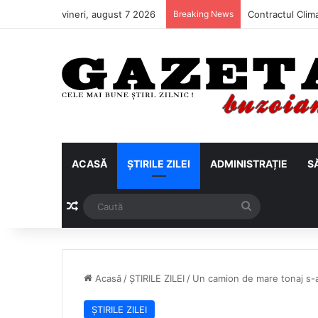
vineri, august 7 2026
Breaking News
ACASĂ
ȘTIRILE ZILEI
ADMINISTRAȚIE
S
Articol aleatoriu
Caută
Acasă
/
ȘTIRILE ZILEI
/
Un camion de mare tonaj s-a
ȘTIRILE ZILEI