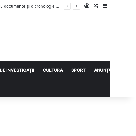
Log In
Articol aleatoriu
Sidebar
Contractul Climatic continuă prin Compania de Apă? Haritina Craița își susține acuzația cu documente și o cronologie a deciziilor
DE INVESTIGAȚII
CULTURĂ
SPORT
ANUNȚURI