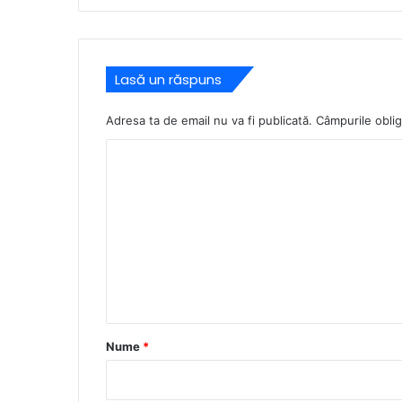
Lasă un răspuns
Adresa ta de email nu va fi publicată.
Câmpurile oblig
C
o
m
e
n
t
a
r
Nume
*
i
u