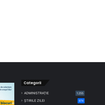
CategoriI
ADMINISTRAȚIE
1.255
ȘTIRILE ZILEI
974