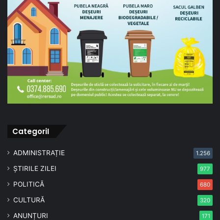
CategoriI
ADMINISTRAȚIE
1.256
ȘTIRILE ZILEI
977
POLITICĂ
680
CULTURĂ
320
ANUNȚURI
171