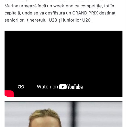
Marina urmează încă un week-end cu competiție, tot în
capitală, unde se va desfășura un GRAND PRIX destinat
seniorilor, tineretului U23 și juniorilor U20.