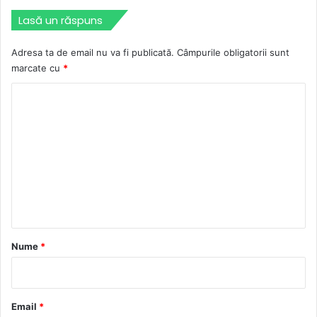
Lasă un răspuns
Adresa ta de email nu va fi publicată.
Câmpurile obligatorii sunt
marcate cu
*
C
o
m
e
n
t
a
r
Nume
*
i
u
*
Email
*