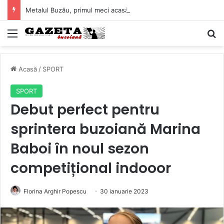
Metalul Buzău, primul meci acasă în noul sezon de Liga 2. Obiectiv clar înaintea duelului cu CS Afumați
Mediu
C
Acasă
/
SPORT
SPORT
Debut perfect pentru
sprintera buzoiană Marina
Baboi în noul sezon
competițional indooor
Florina Arghir Popescu
30 ianuarie 2023