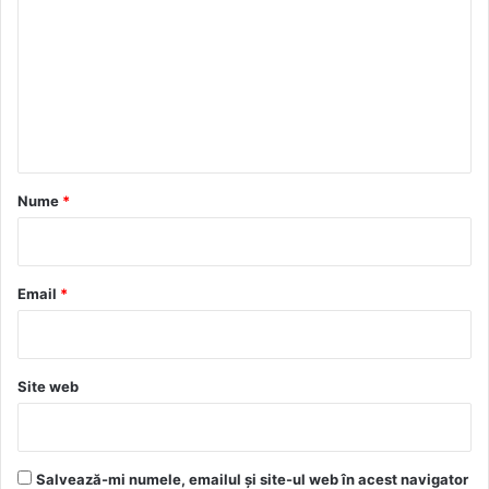
m
e
n
t
a
r
Nume
*
i
u
*
Email
*
Site web
Salvează-mi numele, emailul și site-ul web în acest navigator