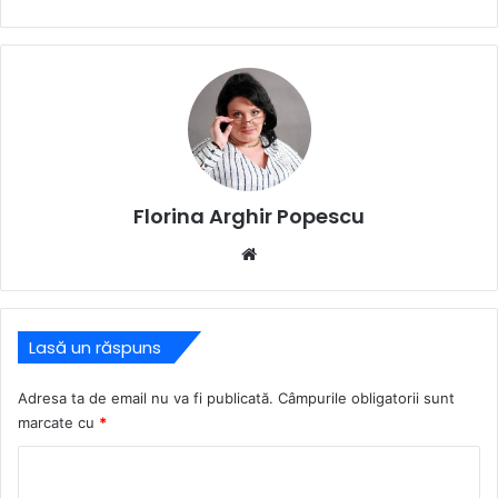
Florina Arghir Popescu
Website
Lasă un răspuns
Adresa ta de email nu va fi publicată.
Câmpurile obligatorii sunt
marcate cu
*
C
o