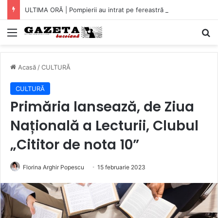
ULTIMA ORĂ | Pompierii au intrat pe fereastră într-un apartament din Micro XIV. O bătrână a fost găsită căzută în bucătărie (VIDEO)
Mediu
C
Acasă
/
CULTURĂ
CULTURĂ
Primăria lansează, de Ziua
Națională a Lecturii, Clubul
„Cititor de nota 10”
Florina Arghir Popescu
15 februarie 2023