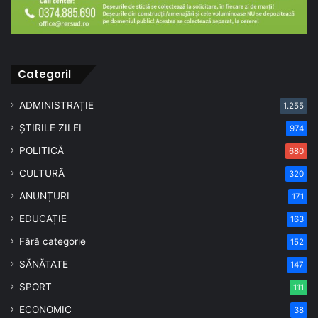
CategoriI
ADMINISTRAȚIE
1.255
ȘTIRILE ZILEI
974
POLITICĂ
680
CULTURĂ
320
ANUNȚURI
171
EDUCAȚIE
163
Fără categorie
152
SĂNĂTATE
147
SPORT
111
ECONOMIC
38