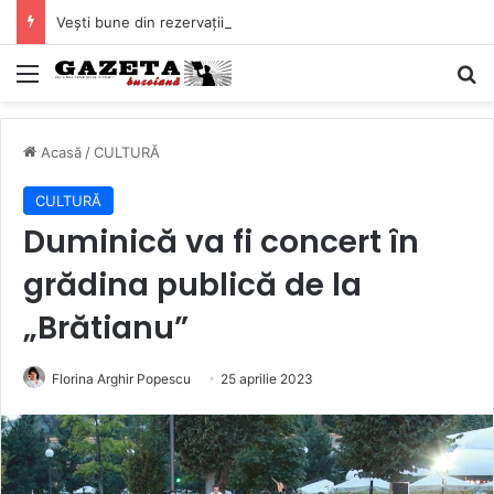
Vești bune din rezervațiile naturale ale Buzăului. Lacurile de la Boldu și Balta Albă și-au refăcut o bună parte din luciul de apă
Mediu
C
Acasă
/
CULTURĂ
CULTURĂ
Duminică va fi concert în
grădina publică de la
„Brătianu”
Florina Arghir Popescu
25 aprilie 2023