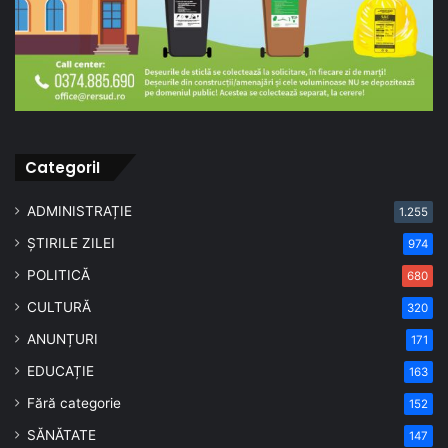
CategoriI
ADMINISTRAȚIE
1.255
ȘTIRILE ZILEI
974
POLITICĂ
680
CULTURĂ
320
ANUNȚURI
171
EDUCAȚIE
163
Fără categorie
152
SĂNĂTATE
147