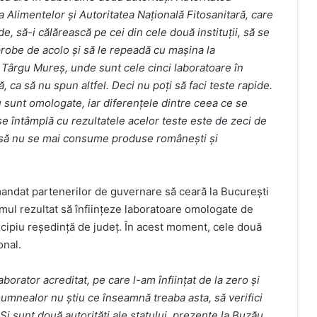
a Alimentelor și Autoritatea Națională Fitosanitară, care
, să-i călărească pe cei din cele două instituții, să se
 probe de acolo și să le repeadă cu mașina la
 Târgu Mureș, unde sunt cele cinci laboratoare în
 ca să nu spun altfel. Deci nu poți să faci teste rapide.
u sunt omologate, iar diferențele dintre ceea ce se
se întâmplă cu rezultatele acelor teste este de zeci de
, să nu se mai consume produse românești și
andat partenerilor de guvernare să ceară la București
l rezultat să înființeze laboratoare omologate de
icipiu reședință de județ. În acest moment, cele două
onal.
orator acreditat, pe care l-am înființat de la zero și
umnealor nu știu ce înseamnă treaba asta, să verifici
 Și sunt două autorități ale statului, prezente la Buzău,