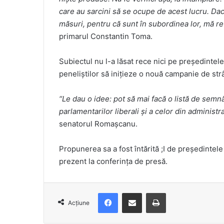
care au sarcini să se ocupe de acest lucru. Dac
măsuri, pentru că sunt în subordinea lor, mă re
primarul Constantin Toma.
Subiectul nu l-a lăsat rece nici pe președint
peneliștilor să inițieze o nouă campanie de st
“Le dau o idee: pot să mai facă o listă de semnă
parlamentarilor liberali și a celor din adminis
senatorul Romașcanu.
Propunerea sa a fost întărită ;I de președinte
prezent la conferința de presă.
Facebook
Distribuie prin e-mail
Imprimare
Acțiune