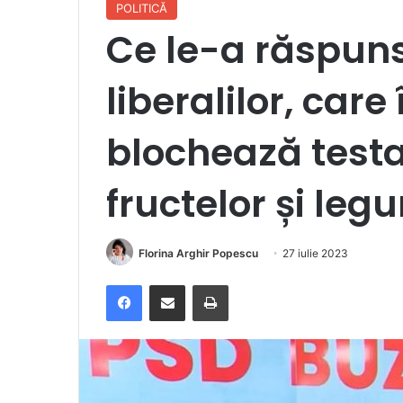
POLITICĂ
Ce le-a răspun
liberalilor, care
blochează testa
fructelor și leg
Florina Arghir Popescu
27 iulie 2023
Facebook
Distribuie prin e-mail
Imprimare