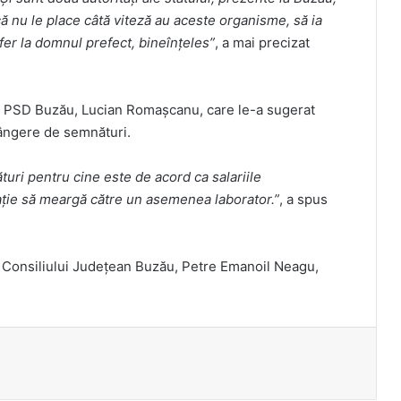
ă nu le place câtă viteză au aceste organisme, să ia
fer la domnul prefect, bineînțeles”
, a mai precizat
ele PSD Buzău, Lucian Romașcanu, care le-a sugerat
rângere de semnături.
turi pentru cine este de acord ca salariile
trație să meargă către un asemenea laborator.”
, a spus
le Consiliului Județean Buzău, Petre Emanoil Neagu,