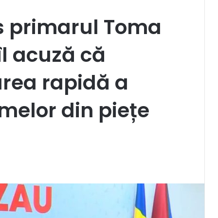
s primarul Toma
 îl acuză că
rea rapidă a
umelor din piețe