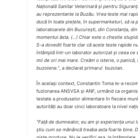
Națională Sanitar Veterinară și pentru Siguranț
au reprezentante la Buzău. Vrea teste mai rapide
ducă în toate piețele, în supermarketuri, să ia
laboratoarele din București, din Constanța, din
momentul ăsta. (…) Chiar este o chestie stupidă,
S-a dovedit foarte clar că acele teste rapide n
întâmplă într-un laborator autorizat și ceea ce 
mii de ori mai mare. Creăm o isterie, o panică
buzoiene.”
, a declarat primarul buzoian.
În același context, Constantin Toma le-a recom
fuzionarea ANSVSA și ANF, urmând ca organismu
testate a produselor alimentare în fiecare mun
autorități au doar cinci laboratoare la nivel nați
“Față de dumnealor, eu am și experiența unui lab
știu cum se mănâncă treaba asta foarte bine. D
niște produse. Nu le verifici așa, la întâmplare.