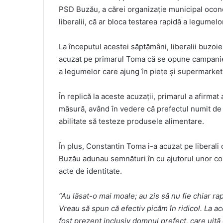
PSD Buzău, a cărei organizație municipal ocondu
liberalii, că ar bloca testarea rapidă a legumelo
La începutul acestei săptămâni, liberalii buzoie
acuzat pe primarul Toma că se opune campaniei
a legumelor care ajung în piețe și supermarket
În replică la aceste acuzații, primarul a afirmat
măsură, având în vedere că prefectul numit de P
abilitate să testeze produsele alimentare.
În plus, Constantin Toma i-a acuzat pe liberali
Buzău adunau semnături în cu ajutorul unor copii
acte de identitate.
“Au lăsat-o mai moale; au zis să nu fie chiar r
Vreau să spun că efectiv picăm în ridicol. La ac
fost prezent inclusiv domnul prefect, care uită 