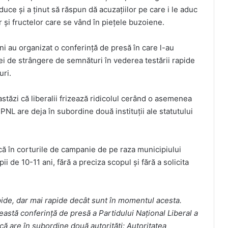
ce și a ținut să răspun dă acuzațiilor pe care i le aduc
r și fructelor care se vând în piețele buzoiene.
ni au organizat o conferință de presă în care l-au
 de strângere de semnături în vederea testării rapide
uri.
 astăzi că liberalii frizează ridicolul cerând o asemenea
NL are deja în subordine două instituții ale statutului
 că în corturile de campanie de pe raza municipiului
 de 10-11 ani, fără a preciza scopul și fără a solicita
apide, dar mai rapide decât sunt în momentul acesta.
eastă conferință de presă a Partidului Național Liberal a
că are în subordine două autorități: Autoritatea