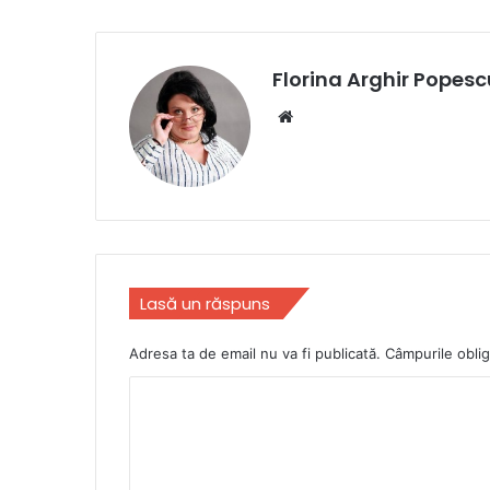
Florina Arghir Popesc
Website
Lasă un răspuns
Adresa ta de email nu va fi publicată.
Câmpurile oblig
C
o
m