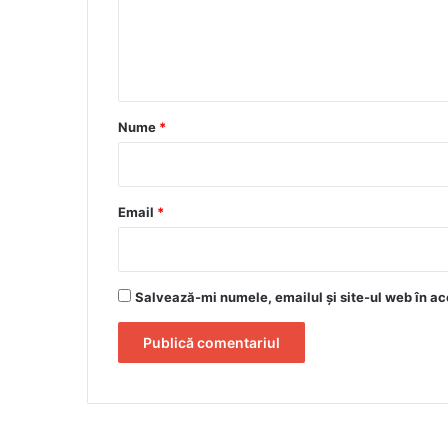
e
n
t
a
r
Nume
*
i
u
*
Email
*
Salvează-mi numele, emailul și site-ul web în ac