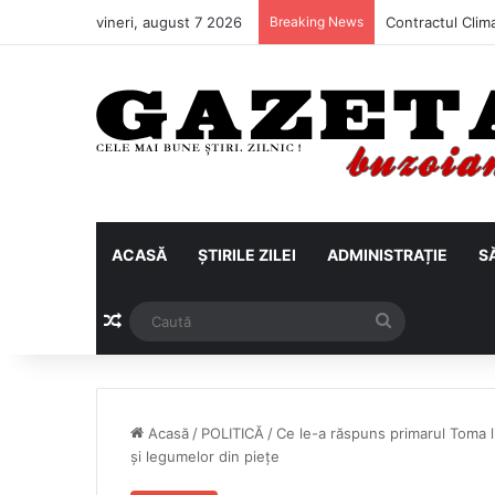
vineri, august 7 2026
Breaking News
ACASĂ
ȘTIRILE ZILEI
ADMINISTRAȚIE
S
Articol aleatoriu
Caută
Acasă
/
POLITICĂ
/
Ce le-a răspuns primarul Toma li
și legumelor din piețe