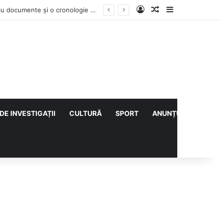
Log In
Articol aleatoriu
Sidebar
Contractul Climatic continuă prin Compania de Apă? Haritina Craița își susține acuzația cu documente și o cronologie a deciziilor
DE INVESTIGAȚII
CULTURĂ
SPORT
ANUNȚURI