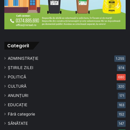
CategoriI
ADMINISTRAȚIE
1.255
ȘTIRILE ZILEI
974
POLITICĂ
680
CULTURĂ
320
ANUNȚURI
171
EDUCAȚIE
163
Fără categorie
152
SĂNĂTATE
147