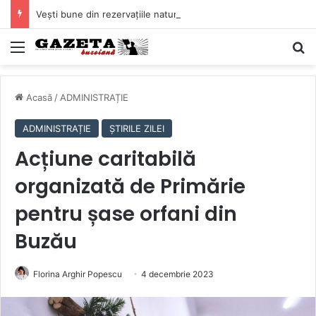
Vești bune din rezervațiile naturale ale Buzăului. Lacurile de la Boldu și Balta Albă și-au refăcut o bună parte din luciul de apă
Mediu
C
Acasă
/
ADMINISTRAȚIE
ADMINISTRAȚIE
ȘTIRILE ZILEI
Acțiune caritabilă
organizată de Primărie
pentru șase orfani din
Buzău
Florina Arghir Popescu
4 decembrie 2023