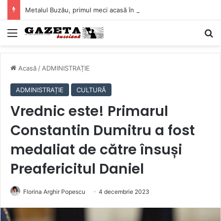
Metalul Buzău, primul meci acasă în noul sezon de Liga 2. Obiectiv clar înaintea duelului cu CS Afumați
Mediu
C
Acasă
/
ADMINISTRAȚIE
ADMINISTRAȚIE
CULTURĂ
Vrednic este! Primarul
Constantin Dumitru a fost
medaliat de către însuși
Preafericitul Daniel
Florina Arghir Popescu
4 decembrie 2023