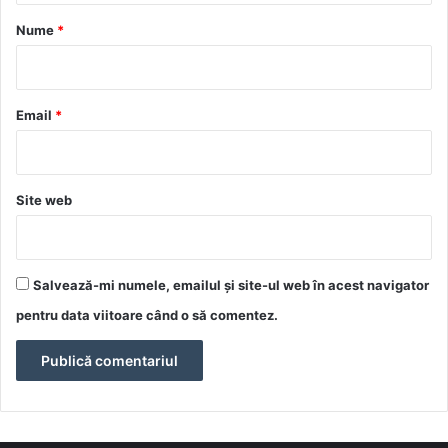
r
Nume
*
i
u
*
Email
*
Site web
Salvează-mi numele, emailul și site-ul web în acest navigator
pentru data viitoare când o să comentez.