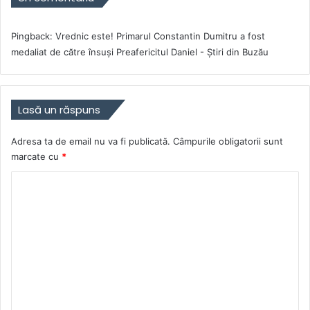
Pingback:
Vrednic este! Primarul Constantin Dumitru a fost
medaliat de către însuși Preafericitul Daniel - Știri din Buzău
Lasă un răspuns
Adresa ta de email nu va fi publicată.
Câmpurile obligatorii sunt
marcate cu
*
C
o
m
e
n
t
a