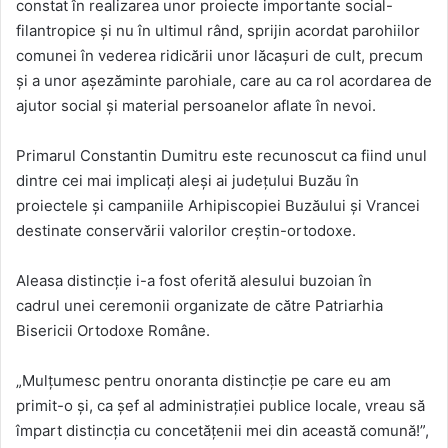
constat în realizarea unor proiecte importante social-
filantropice și nu în ultimul rând, sprijin acordat parohiilor
comunei în vederea ridicării unor lăcașuri de cult, precum
și a unor așezăminte parohiale, care au ca rol acordarea de
ajutor social și material persoanelor aflate în nevoi.
Primarul Constantin Dumitru este recunoscut ca fiind unul
dintre cei mai implicați aleși ai județului Buzău în
proiectele și campaniile Arhipiscopiei Buzăului și Vrancei
destinate conservării valorilor creștin-ortodoxe.
Aleasa distincție i-a fost oferită alesului buzoian în
cadrul unei ceremonii organizate de către Patriarhia
Bisericii Ortodoxe Române.
„Mulțumesc pentru onoranta distincție pe care eu am
primit-o și, ca șef al administrației publice locale, vreau să
împart distincția cu concetățenii mei din această comună!”,