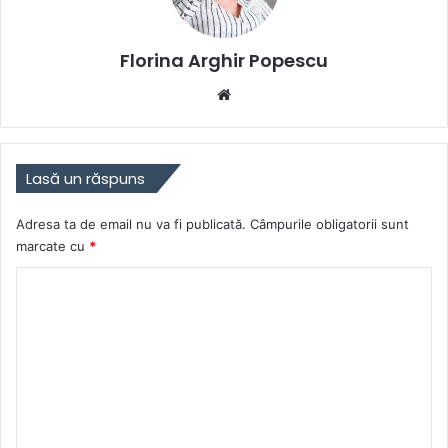
Florina Arghir Popescu
Website
Lasă un răspuns
Adresa ta de email nu va fi publicată.
Câmpurile obligatorii sunt
marcate cu
*
C
o
m
e
n
t