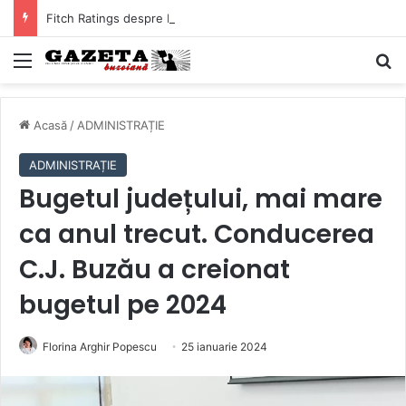
Fitch Ratings despre DATORIA Buzăului! Cât ne costă, de fapt, împrumuturile bancare ale Primăriei
Mediu
C
Acasă
/
ADMINISTRAȚIE
ADMINISTRAȚIE
Bugetul județului, mai mare
ca anul trecut. Conducerea
C.J. Buzău a creionat
bugetul pe 2024
Florina Arghir Popescu
25 ianuarie 2024