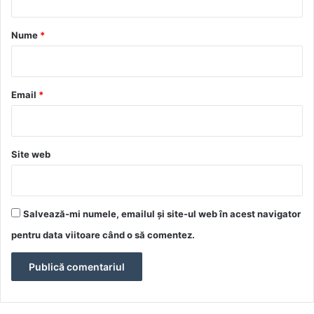
a
r
Nume
*
i
u
*
Email
*
Site web
Salvează-mi numele, emailul și site-ul web în acest navigator
pentru data viitoare când o să comentez.