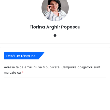
Florina Arghir Popescu
Website
Lasă un răspuns
Adresa ta de email nu va fi publicată.
Câmpurile obligatorii sunt
marcate cu
*
C
o
m
e