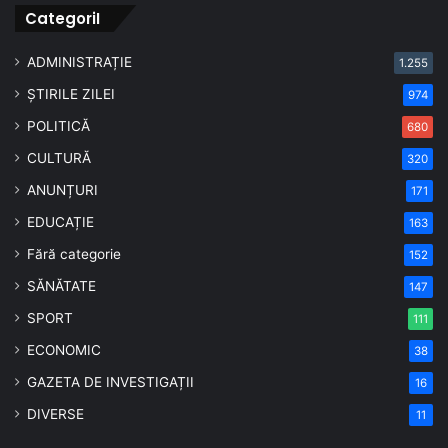
CategoriI
ADMINISTRAȚIE
1.255
ȘTIRILE ZILEI
974
POLITICĂ
680
CULTURĂ
320
ANUNȚURI
171
EDUCAȚIE
163
Fără categorie
152
SĂNĂTATE
147
SPORT
111
ECONOMIC
38
GAZETA DE INVESTIGAȚII
16
DIVERSE
11