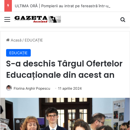
ULTIMA ORĂ | Pompierii au intrat pe fereastră într-un apartament din Micro XIV. O bătrână a fost găsită căzută în bucătărie (VIDEO)
Mediu
C
Acasă
/
EDUCAȚIE
EDUCAȚIE
S-a deschis Târgul Ofertelor
Educaționale din acest an
Florina Arghir Popescu
11 aprilie 2024