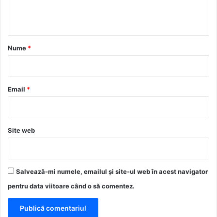
n
t
a
r
Nume
*
i
u
*
Email
*
Site web
Salvează-mi numele, emailul și site-ul web în acest navigator
pentru data viitoare când o să comentez.