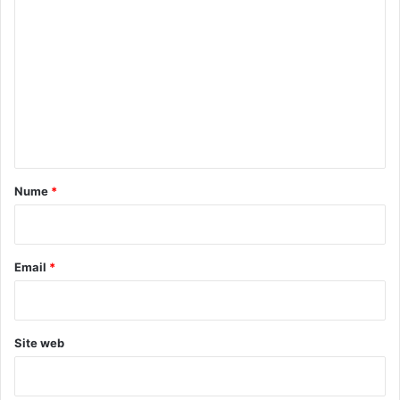
o
m
e
n
t
a
r
Nume
*
i
u
*
Email
*
Site web