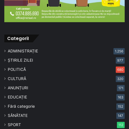
CategoriI
ADMINISTRAȚIE
1.256
ȘTIRILE ZILEI
977
POLITICĂ
680
CULTURĂ
320
ANUNȚURI
171
EDUCAȚIE
163
Fără categorie
152
SĂNĂTATE
147
SPORT
112