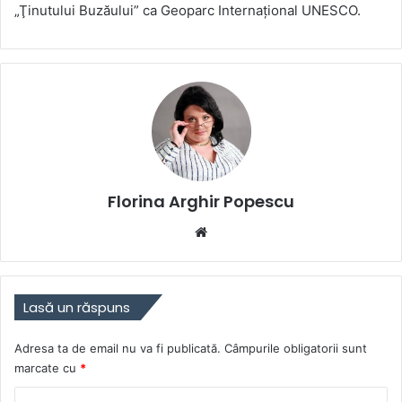
„Ţinutului Buzăului” ca Geoparc Internațional UNESCO.
Florina Arghir Popescu
Website
Lasă un răspuns
Adresa ta de email nu va fi publicată.
Câmpurile obligatorii sunt
marcate cu
*
C