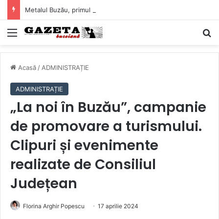
Metalul Buzău, primul meci acasă în noul sezon de Liga 2. Obiectiv clar înaintea duelului cu CS Afumați
Mediu
C
Acasă
/
ADMINISTRAȚIE
ADMINISTRAȚIE
„La noi în Buzău”, campanie
de promovare a turismului.
Clipuri și evenimente
realizate de Consiliul
Județean
Florina Arghir Popescu
17 aprilie 2024