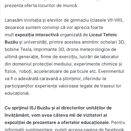
prezenta oferta locurilor de muncă.
Lanasăm inivitația și elevilor de gimnaziu (clasele VII-VIII),
deoarece suntem convinși că vor aprecia foarte
mult
expoziția interactivă
organizată de
Liceul Tehnic
Buzău
și universități, printre acestea amintim: ochelari 3D,
bobine Tesla, imprimante 3D, drone meteorologice de
ultimă generație, firme de exercițiu, lucrări de laborator
din domeniul protecției mediului, experimente chimice și
fizice, roboți, acceleratoare de particule etc. Evenimentul
va fi o adevărată caravană a științelor, oferindu-le
participanților experiențe valoroase legate de traseul lor
educațional.
Cu sprijinul ISJ Buzău și al directorilor unităților de
învățământ, vom avea câteva mii de vizitatori ai
expoziției de prezentare a ofertelor educaționale
. Pentru
informații suplimentare, puteți accesa pagina de facebook