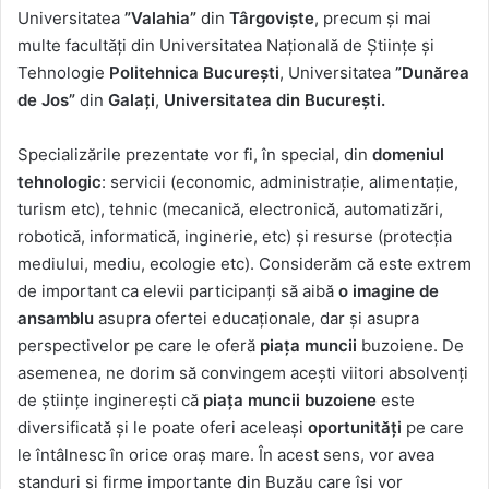
Universitatea
”Valahia”
din
Târgoviște
, precum și mai
multe facultăți din Universitatea Națională de Științe și
Tehnologie
Politehnica București
, Universitatea
”Dunărea
de Jos”
din
Galați
,
Universitatea din București.
Specializările prezentate vor fi, în special, din
domeniul
tehnologic
: servicii (economic, administrație, alimentație,
turism etc), tehnic (mecanică, electronică, automatizări,
robotică, informatică, inginerie, etc) și resurse (protecția
mediului, mediu, ecologie etc). Considerăm că este extrem
de important ca elevii participanți să aibă
o imagine de
ansamblu
asupra ofertei educaționale, dar și asupra
perspectivelor pe care le oferă
piața muncii
buzoiene. De
asemenea, ne dorim să convingem acești viitori absolvenți
de științe inginerești că
piața muncii buzoiene
este
diversificată și le poate oferi aceleași
oportunități
pe care
le întâlnesc în orice oraș mare. În acest sens, vor avea
standuri și firme importante din Buzău care își vor