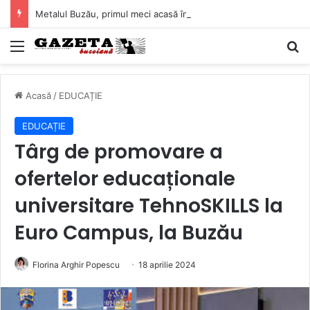
Metalul Buzău, primul meci acasă în noul sezon de Liga 2. Obiectiv clar înaintea duelului cu CS Afumați
Mediu
C
Acasă
/
EDUCAȚIE
EDUCAȚIE
Târg de promovare a
ofertelor educaționale
universitare TehnoSKILLS la
Euro Campus, la Buzău
Florina Arghir Popescu
18 aprilie 2024