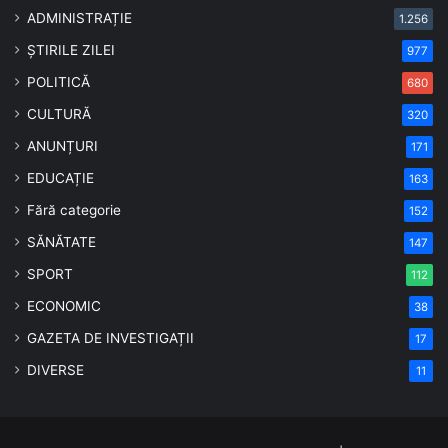
ADMINISTRAȚIE
1.256
ȘTIRILE ZILEI
977
POLITICĂ
680
CULTURĂ
320
ANUNȚURI
171
EDUCAȚIE
163
Fără categorie
152
SĂNĂTATE
147
SPORT
112
ECONOMIC
38
GAZETA DE INVESTIGAȚII
17
DIVERSE
11