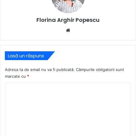
Florina Arghir Popescu
Website
Lasă un răspuns
Adresa ta de email nu va fi publicată.
Câmpurile obligatorii sunt
marcate cu
*
C
o
m
e
n
t