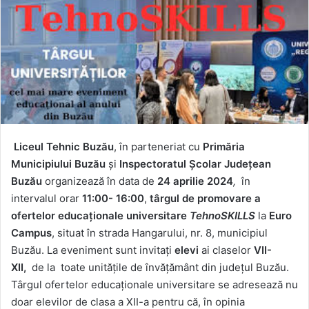
Liceul Tehnic Buzău
, în parteneriat cu
Primăria
Municipiului Buzău
și
Inspectoratul Școlar Județean
Buzău
organizează în data de
24 aprilie 2024
,
în
intervalul orar
11:00- 16:00
,
târgul de promovare a
ofertelor educaționale universitare
TehnoSKILLS
la
Euro
Campus
, situat în strada Hangarului, nr. 8, municipiul
Buzău. La eveniment sunt invitați
elevi
ai claselor
VII-
XII,
de la toate unitățile de învățământ din județul Buzău.
Târgul ofertelor educaționale universitare se adresează nu
doar elevilor de clasa a XII-a pentru că, în opinia