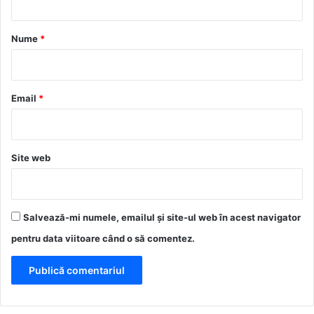
a
r
Nume
*
i
u
*
Email
*
Site web
Salvează-mi numele, emailul și site-ul web în acest navigator
pentru data viitoare când o să comentez.