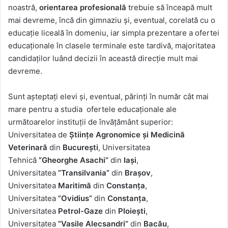
noastră,
orientarea profesională
trebuie să înceapă mult
mai devreme, încă din gimnaziu și, eventual, corelată cu o
educație liceală în domeniu, iar simpla prezentare a ofertei
educaționale în clasele terminale este tardivă, majoritatea
candidaților luând decizii în această direcție mult mai
devreme.
Sunt așteptați elevi și, eventual, părinți în număr cât mai
mare pentru a studia ofertele educaționale ale
următoarelor instituții de învățământ superior:
Universitatea de
Științe Agronomice și Medicină
Veterinară
din
București
, Universitatea
Tehnică
”Gheorghe Asachi”
din
Iași
,
Universitatea
”Transilvania”
din
Brașov
,
Universitatea
Maritimă
din
Constanța
,
Universitatea
”Ovidius”
din
Constanța
,
Universitatea
Petrol-Gaze
din
Ploiești
,
Universitatea
”Vasile Alecsandri”
din
Bacău
,