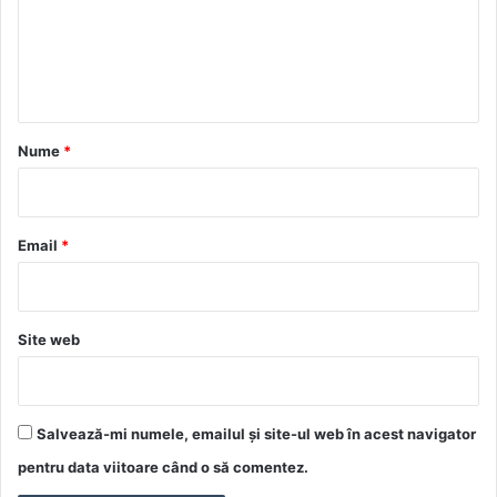
e
n
t
a
r
Nume
*
i
u
*
Email
*
Site web
Salvează-mi numele, emailul și site-ul web în acest navigator
pentru data viitoare când o să comentez.