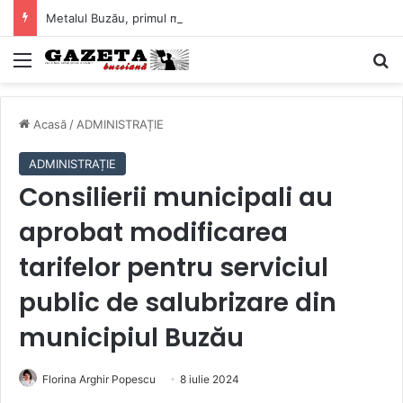
Metalul Buzău, primul meci acasă în noul sezon de Liga 2. Obiectiv clar înaintea duelului cu CS Afumați
Mediu
C
Acasă
/
ADMINISTRAȚIE
ADMINISTRAȚIE
Consilierii municipali au
aprobat modificarea
tarifelor pentru serviciul
public de salubrizare din
municipiul Buzău
Florina Arghir Popescu
8 iulie 2024