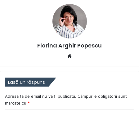
Florina Arghir Popescu
Website
Lasă un răspuns
Adresa ta de email nu va fi publicată.
Câmpurile obligatorii sunt
marcate cu
*
C
o
m