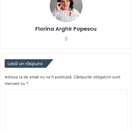
Florina Arghir Popescu
Website
Lasă un răspuns
Adresa ta de email nu va fi publicată.
Câmpurile obligatorii sunt
marcate cu
*
C
o
m
e
n