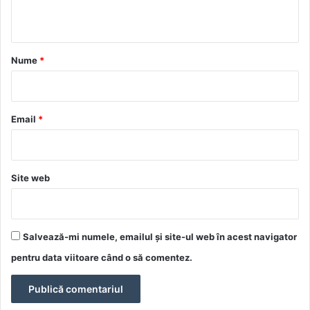
t
a
r
Nume
*
i
u
*
Email
*
Site web
Salvează-mi numele, emailul și site-ul web în acest navigator
pentru data viitoare când o să comentez.