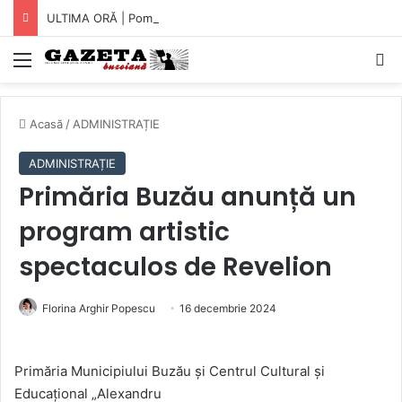
ULTIMA ORĂ | Pompierii au intrat pe fereastră într-un apartament din Micro XIV. O bătrână a fost găsită căzută în bucătărie (VIDEO)
Mediu
C
Acasă
/
ADMINISTRAȚIE
ADMINISTRAȚIE
Primăria Buzău anunță un
program artistic
spectaculos de Revelion
Florina Arghir Popescu
16 decembrie 2024
Primăria Municipiului Buzău și Centrul Cultural și
Educațional „Alexandru