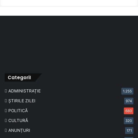
CategoriI
ADMINISTRAȚIE
1.255
ȘTIRILE ZILEI
974
POLITICĂ
680
CULTURĂ
320
ANUNȚURI
171