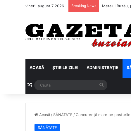
vineri, august 7 2026
Breaking News
Buzăul irigă ze
ACASĂ
ȘTIRILE ZILEI
ADMINISTRAȚIE
S
Articol aleatoriu
Caută
Acasă
/
SĂNĂTATE
/
Concurență mare pe posturile 
SĂNĂTATE