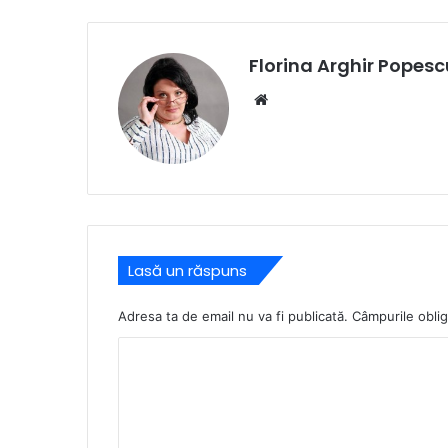
Florina Arghir Popesc
Website
Lasă un răspuns
Adresa ta de email nu va fi publicată.
Câmpurile oblig
C
o
m
e