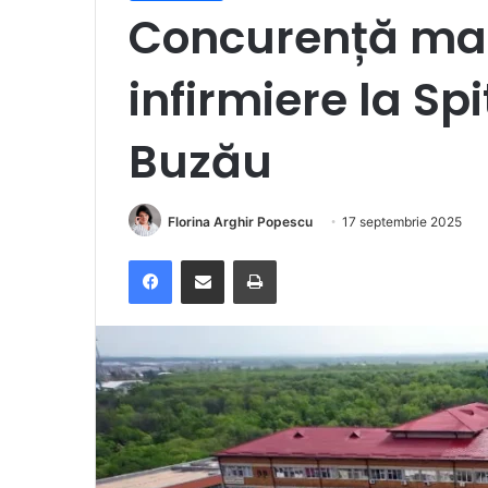
Concurență mar
infirmiere la Sp
Buzău
Florina Arghir Popescu
17 septembrie 2025
Facebook
Distribuie prin e-mail
Imprimare