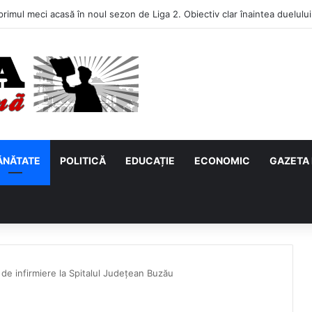
ci de mii de hectare fără să pompeze apa! Un avantaj pe care puține județ
ĂNĂTATE
POLITICĂ
EDUCAȚIE
ECONOMIC
GAZETA 
de infirmiere la Spitalul Județean Buzău