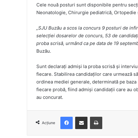
Cele nouă posturi sunt disponibile pentru secţi
Neonatologie, Chirurgie pediatrică, Ortopedie 
„SJU Buzău a scos la concurs 9 posturi de infirm
selecţiei dosarelor de concurs, 53 de candidaţi
proba scrisă, urmând ca pe data de 19 septembr
Buzău.
Sunt declaraţi admişi la proba scrisă şi interv
fiecare. Stabilirea candidaţilor care urmează s
ordinea mediei generale, determinată pe baza m
fiecare probă, fiind admişi candidaţii care au 
au concurat.
Facebook
Distribuie prin e-mail
Imprimare
Acțiune