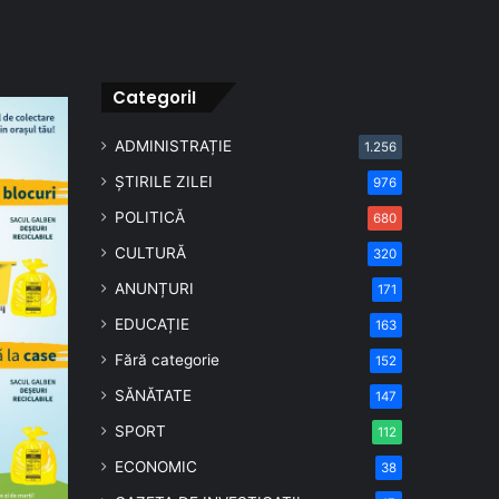
CategoriI
ADMINISTRAȚIE
1.256
ȘTIRILE ZILEI
976
POLITICĂ
680
CULTURĂ
320
ANUNȚURI
171
EDUCAȚIE
163
Fără categorie
152
SĂNĂTATE
147
SPORT
112
ECONOMIC
38