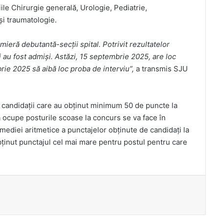
ile Chirurgie generală, Urologie, Pediatrie,
şi traumatologie.
ieră debutantă-secţii spital. Potrivit rezultatelor
 au fost admişi. Astăzi, 15 septembrie 2025, are loc
ie 2025 să aibă loc proba de interviu”,
a transmis SJU
iu candidaţii care au obţinut minimum 50 de puncte la
ă ocupe posturile scoase la concurs se va face în
ediei aritmetice a punctajelor obţinute de candidaţi la
obţinut punctajul cel mai mare pentru postul pentru care