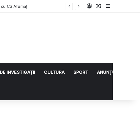
Log In
Articol aleatoriu
Sidebar
e îl au
DE INVESTIGAȚII
CULTURĂ
SPORT
ANUNȚURI