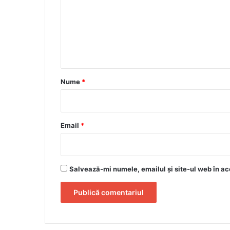
m
e
n
t
a
r
Nume
*
i
u
*
Email
*
Salvează-mi numele, emailul și site-ul web în ac