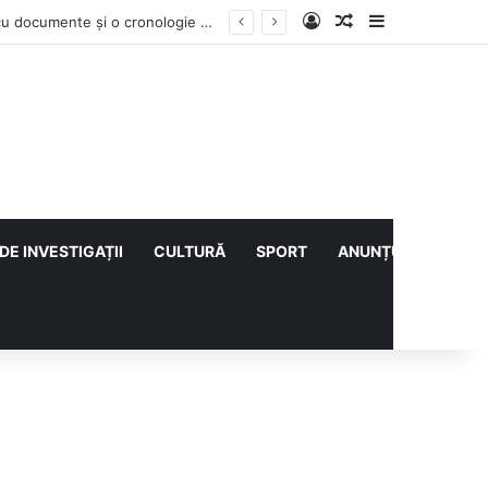
Log In
Articol aleatoriu
Sidebar
Vești bune din rezervațiile naturale ale Buzăului. Lacurile de la Boldu și Balta Albă și-au refăcut o bună parte din luciul de apă
DE INVESTIGAȚII
CULTURĂ
SPORT
ANUNȚURI