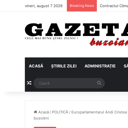
vineri, august 7 2026
Breaking News
ACASĂ
ȘTIRILE ZILEI
ADMINISTRAȚIE
S
Articol aleatoriu
Caută
Acasă
/
POLITICĂ
/
Europarlamentarul Andi Cristea 
buzoieni