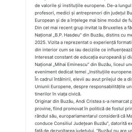
de valorile și instituțiile europene. De-a lungul 
profesori, medici și antreprenori din județul B
European și de a înțelege mai bine modul de fun
Din cel mai recent grup invitat la Bruxelles a f
Național „B.P. Hasdeu” din Buzău, distins cu m
2025. Vizita a reprezentat o experiență formati
din interior cum se iau deciziile ce influențeaz
Interesat constant de educația europeană și dial
Național „Mihai Eminescu” din Buzău, liceul unde
eveniment dedicat temei „Instituțiile europene
În cadrul întâlnirii, elevii au avut prilejul de
Uniunii Europene, despre responsabilitățile un
tinerilor în viața civică.
Originar din Buzău, Andi Cristea s-a remarcat p
provine, fiind promovat în politică de fostul pr
rândul său, europarlamentarul consideră că Ma
conduce Consiliul Județean Buzău”, datorită ex
față de dezvoltarea județului. “Buzăul nu are 