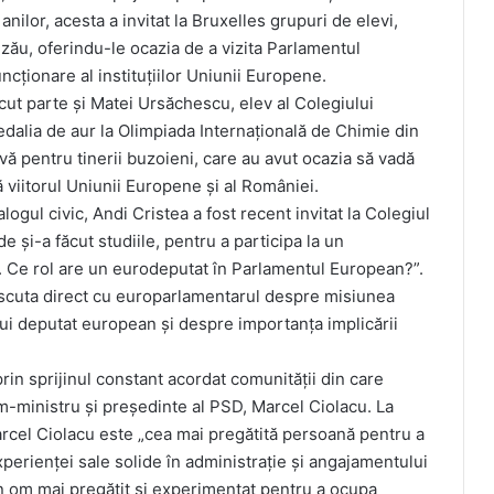
anilor, acesta a invitat la Bruxelles grupuri de elevi,
uzău, oferindu-le ocazia de a vizita Parlamentul
cționare al instituțiilor Uniunii Europene.
ăcut parte și Matei Ursăchescu, elev al Colegiului
edalia de aur la Olimpiada Internațională de Chimie din
vă pentru tinerii buzoieni, care au avut ocazia să vadă
ă viitorul Uniunii Europene și al României.
ogul civic, Andi Cristea a fost recent invitat la Colegiul
 și-a făcut studiile, pentru a participa la un
. Ce rol are un eurodeputat în Parlamentul European?”.
 a discuta direct cu europarlamentarul despre misiunea
ui deputat european și despre importanța implicării
rin sprijinul constant acordat comunității din care
im-ministru și președinte al PSD, Marcel Ciolacu. La
rcel Ciolacu este „cea mai pregătită persoană pentru a
perienței sale solide în administrație și angajamentului
un om mai pregătit și experimentat pentru a ocupa