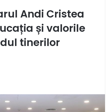
rul Andi Cristea
ația și valorile
ul tinerilor