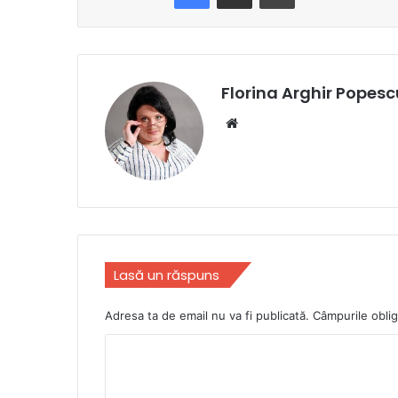
Florina Arghir Popesc
Website
Lasă un răspuns
Adresa ta de email nu va fi publicată.
Câmpurile oblig
C
o