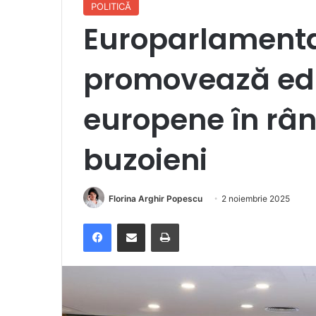
POLITICĂ
Europarlamenta
promovează educ
europene în rând
buzoieni
Florina Arghir Popescu
2 noiembrie 2025
Facebook
Distribuie prin e-mail
Imprimare