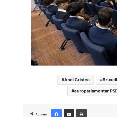
Andi Cristea
Bruxel
europarlamentar PS
Facebook
Distribuie prin e-mail
Imprimare
Acțiune