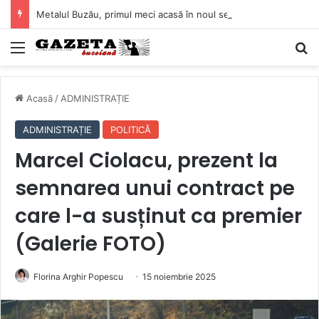
Metalul Buzău, primul meci acasă în noul sezon de Liga 2. Obiectiv clar înaintea duelului cu CS Afumați
Mediu
C
Acasă
/
ADMINISTRAȚIE
ADMINISTRAȚIE
POLITICĂ
Marcel Ciolacu, prezent la
semnarea unui contract pe
care l-a susținut ca premier
(Galerie FOTO)
Florina Arghir Popescu
15 noiembrie 2025