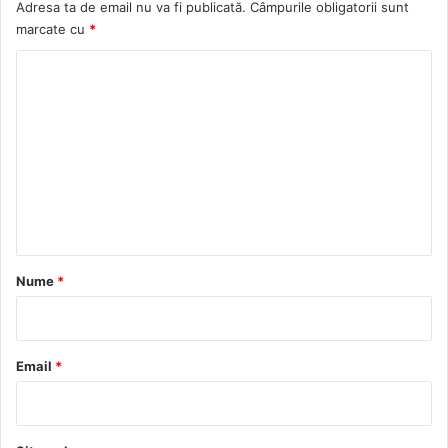
Adresa ta de email nu va fi publicată.
Câmpurile obligatorii sunt
marcate cu
*
C
o
m
e
n
t
a
r
Nume
*
i
u
*
Email
*