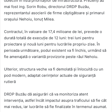
obiectiv în lista priorităților de infrastructură. Prezenți au
mai fost ing. Sorin Robu, directorul DRDP Buzău,
reprezentantul asocierii de firme câștigătoare și primarul
orașului Nehoiu, Ionuț Milea.
Contractul, în valoare de 17,4 milioane de lei, prevede o
durată totală de execuție de 12 luni: trei luni pentru
proiectare și nouă luni pentru lucrările propriu-zise. În
perioada următoare, podul existent va fi închis, urmând să
fie amenajată o variantă provizorie peste râul Nehoiu.
Ulterior, structura veche va fi demolată și înlocuită cu un
pod modern, adaptat cerințelor actuale de siguranță
rutieră
DRDP Buzău dă asigurări că va monitoriza atent
intervenția, astfel încât impactul asupra traficului să fie cât
mai redus, iar lucrările să fie finalizate în termenul asumat.