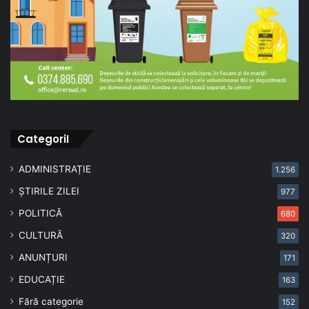
CategoriI
ADMINISTRAȚIE
1.256
ȘTIRILE ZILEI
977
POLITICĂ
680
CULTURĂ
320
ANUNȚURI
171
EDUCAȚIE
163
Fără categorie
152