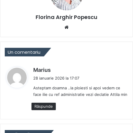
Florina Arghir Popescu
Website
Un comentariu
s
Marius
p
28 ianuarie 2026 la 17:07
u
Asteptam doamna ..la ploiesti si apoi vedem ce
n
face ilie cu ref administratie vezi declatie Attila min
e
:
Răspunde