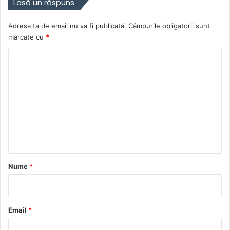
Lasă un răspuns
Adresa ta de email nu va fi publicată.
Câmpurile obligatorii sunt
marcate cu
*
C
o
m
e
n
t
a
r
Nume
*
i
u
*
Email
*