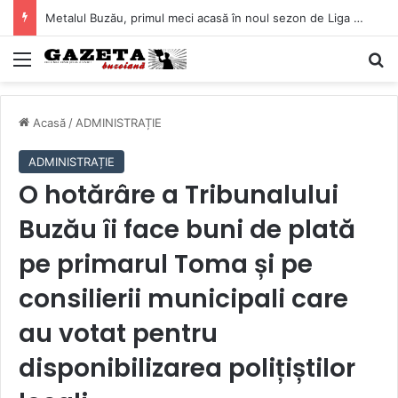
Buzăul irigă zeci de mii de hectare fără să pompeze apa! Un avantaj pe care puține județe îl au
Mediu
C
Acasă
/
ADMINISTRAȚIE
ADMINISTRAȚIE
O hotărâre a Tribunalului
Buzău îi face buni de plată
pe primarul Toma și pe
consilierii municipali care
au votat pentru
disponibilizarea polițiștilor