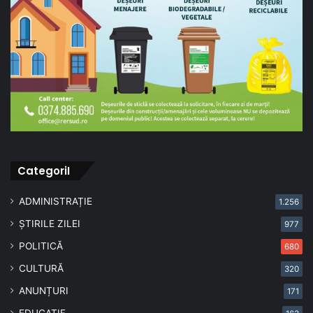
CategoriI
ADMINISTRAȚIE
1.256
ȘTIRILE ZILEI
977
POLITICĂ
680
CULTURĂ
320
ANUNȚURI
171
EDUCAȚIE