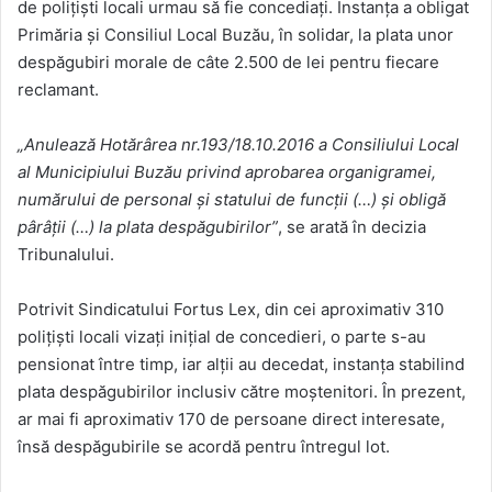
de polițiști locali urmau să fie concediați. Instanța a obligat
Primăria și Consiliul Local Buzău, în solidar, la plata unor
despăgubiri morale de câte 2.500 de lei pentru fiecare
reclamant.
„Anulează Hotărârea nr.193/18.10.2016 a Consiliului Local
al Municipiului Buzău privind aprobarea organigramei,
numărului de personal şi statului de funcţii (…) şi obligă
pârâţii (…) la plata despăgubirilor”
, se arată în decizia
Tribunalului.
Potrivit Sindicatului Fortus Lex, din cei aproximativ 310
polițiști locali vizați inițial de concedieri, o parte s-au
pensionat între timp, iar alții au decedat, instanța stabilind
plata despăgubirilor inclusiv către moștenitori. În prezent,
ar mai fi aproximativ 170 de persoane direct interesate,
însă despăgubirile se acordă pentru întregul lot.