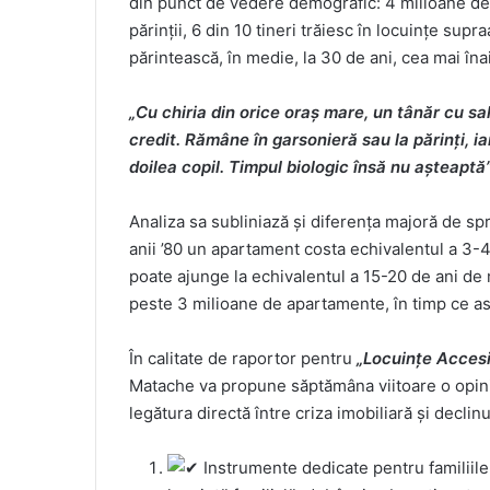
din punct de vedere demografic: 4 milioane de 
părinții, 6 din 10 tineri trăiesc în locuințe su
părintească, în medie, la 30 de ani, cea mai în
„Cu chiria din orice oraș mare, un tânăr cu s
credit. Rămâne în garsonieră sau la părinți, ia
doilea copil. Timpul biologic însă nu așteaptă
Analiza sa subliniază și diferența majoră de spri
anii ’80 un apartament costa echivalentul a 3-4 
poate ajunge la echivalentul a 15-20 de ani de
peste 3 milioane de apartamente, în timp ce astă
În calitate de raportor pentru
„Locuințe Accesi
Matache va propune săptămâna viitoare o opini
legătura directă între criza imobiliară și declin
Instrumente dedicate pentru familiile