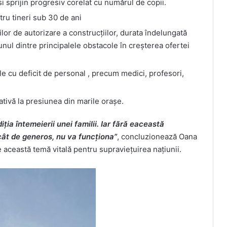
i sprijin progresiv corelat cu numărul de copii.
ru tineri sub 30 de ani
ilor de autorizare a construcțiilor, durata îndelungată
unul dintre principalele obstacole în creșterea ofertei
ele cu deficit de personal , precum medici, profesori,
ativă la presiunea din marile orașe.
ția întemeierii unei familii. Iar fără eaceastă
icât de generos, nu va funcționa”
, concluzionează Oana
e această temă vitală pentru supraviețuirea națiunii.