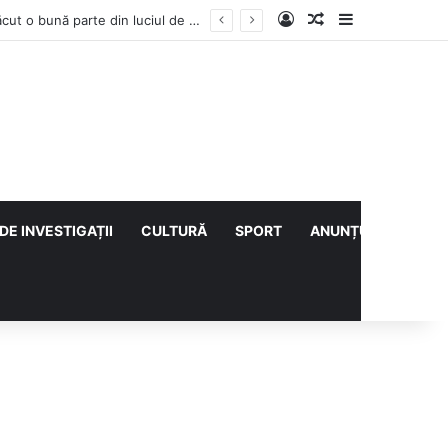
Log In
Articol aleatoriu
Sidebar
Vești bune din rezervațiile naturale ale Buzăului. Lacurile de la Boldu și Balta Albă și-au refăcut o bună parte din luciul de apă
DE INVESTIGAȚII
CULTURĂ
SPORT
ANUNȚURI