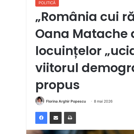
POLITICĂ
„România cui r
Oana Matache a
locuințelor „uci
viitorul demogr
propus
Florina Arghir Popescu
8 mai 2026
Facebook
Distribuie prin e-mail
Imprimare