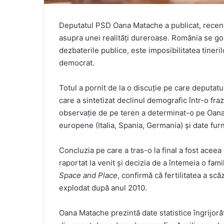
Deputatul PSD Oana Matache a publicat, recent
asupra unei realități dureroase. România se gol
dezbaterile publice, este imposibilitatea tineril
democrat.
Totul a pornit de la o discuție pe care deputatu
care a sintetizat declinul demografic într-o fr
observație de pe teren a determinat-o pe Oana 
europene (Italia, Spania, Germania) și date fu
Concluzia pe care a tras-o la final a fost aceea 
raportat la venit și decizia de a întemeia o fam
Space and Place
, confirmă că fertilitatea a sc
explodat după anul 2010.
Oana Matache prezintă date statistice îngrijoră