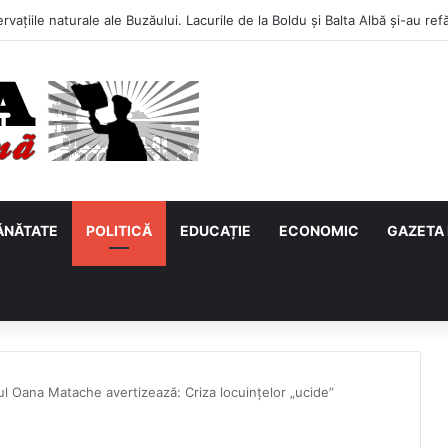
ĂNĂTATE
POLITICĂ
EDUCAȚIE
ECONOMIC
GAZETA 
l Oana Matache avertizează: Criza locuințelor „ucide”