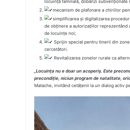
locuință familială, dobânzi subvenționate s
mecanism de plafonare a chiriilor pent
simplificarea și digitalizarea procedur
de obținere a autorizațiilor reprezentând 
de locuințe noi;
Sprijin special pentru tinerii din zon
cercetători.
Revitalizarea zonelor rurale ca altern
„Locuința nu e doar un acoperiș. Este precondi
precondiție, niciun program de natalitate, or
Matache, invitând cetățenii la un dialog activ p