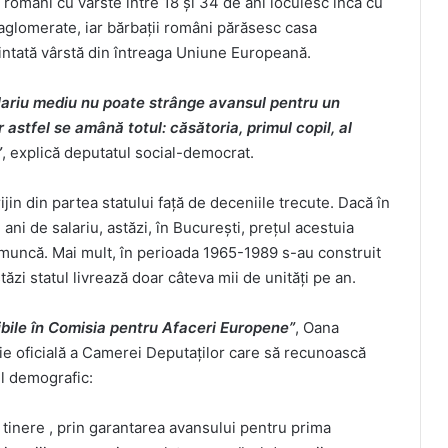
români cu vârste între 18 și 34 de ani locuiesc încă cu
praaglomerate, iar bărbații români părăsesc casa
aintată vârstă din întreaga Uniune Europeană.
alariu mediu nu poate strânge avansul pentru un
r astfel se amână totul: căsătoria, primul copil, al
”
, explică deputatul social-democrat.
jin din partea statului față de deceniile trecute. Dacă în
ani de salariu, astăzi, în București, prețul acestuia
 muncă. Mai mult, în perioada 1965-1989 s-au construit
zi statul livrează doar câteva mii de unități pe an.
bile în Comisia pentru Afaceri Europene”
, Oana
e oficială a Camerei Deputaților care să recunoască
ul demografic:
 tinere , prin garantarea avansului pentru prima