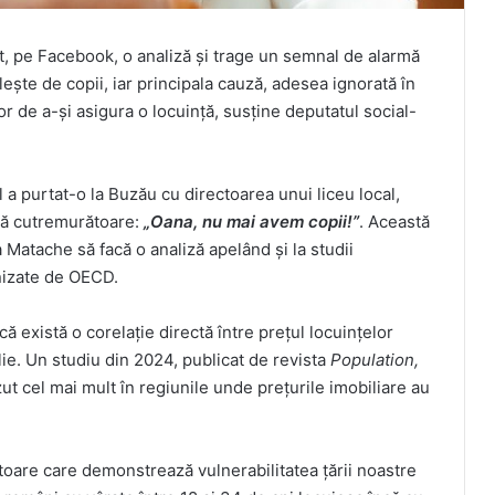
, pe Facebook, o analiză și trage un semnal de alarmă
ește de copii, iar principala cauză, adesea ignorată în
or de a-și asigura o locuință, susține deputatul social-
l a purtat-o la Buzău cu directoarea unui liceu local,
ază cutremurătoare:
„Oana, nu mai avem copii!”
. Această
Matache să facă o analiză apelând și la studii
rnizate de OECD.
că există o corelație directă între prețul locuințelor
ilie. Un studiu din 2024, publicat de revista
Population,
ăzut cel mai mult în regiunile unde prețurile imobiliare au
toare care demonstrează vulnerabilitatea țării noastre