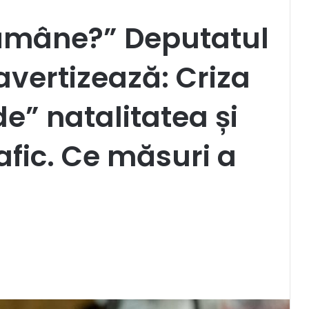
ămâne?” Deputatul
vertizează: Criza
de” natalitatea și
afic. Ce măsuri a