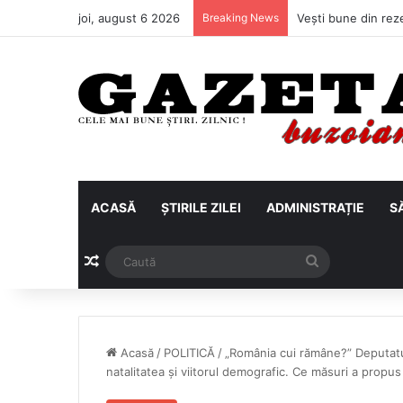
joi, august 6 2026
Breaking News
ACASĂ
ȘTIRILE ZILEI
ADMINISTRAȚIE
S
Articol aleatoriu
Caută
Acasă
/
POLITICĂ
/
„România cui rămâne?” Deputatu
natalitatea și viitorul demografic. Ce măsuri a propus