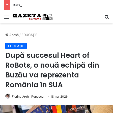
Buzăul irigă zeci de mii de hectare fără să pompeze apa! Un avantaj pe care puține județe îl au
Mediu
C
Acasă
/
EDUCAȚIE
EDUCAȚIE
După succesul Heart of
RoBots, o nouă echipă din
Buzău va reprezenta
România în SUA
Florina Arghir Popescu
18 mai 2026