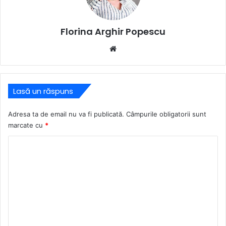
Florina Arghir Popescu
Website
Lasă un răspuns
Adresa ta de email nu va fi publicată.
Câmpurile obligatorii sunt
marcate cu
*
C
o
m
e
n
t