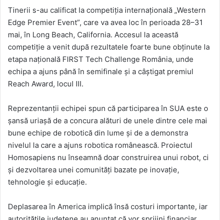
Tinerii s-au calificat la competiția internațională „Western
Edge Premier Event”, care va avea loc în perioada 28–31
mai, în Long Beach, California. Accesul la această
competiție a venit după rezultatele foarte bune obținute la
etapa națională FIRST Tech Challenge România, unde
echipa a ajuns până în semifinale și a câștigat premiul
Reach Award, locul III.
Reprezentanții echipei spun că participarea în SUA este o
șansă uriașă de a concura alături de unele dintre cele mai
bune echipe de robotică din lume și de a demonstra
nivelul la care a ajuns robotica românească. Proiectul
Homosapiens nu înseamnă doar construirea unui robot, ci
și dezvoltarea unei comunități bazate pe inovație,
tehnologie și educație.
Deplasarea în America implică însă costuri importante, iar
autoritățile județene au anunțat că vor sprijini financiar