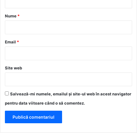
a
r
Nume
*
i
u
*
Email
*
Site web
Salvează-mi numele, emailul și site-ul web în acest navigator
pentru data viitoare când o să comentez.