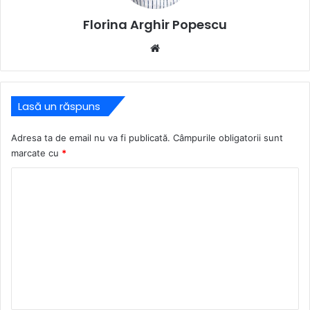
Florina Arghir Popescu
Website
Lasă un răspuns
Adresa ta de email nu va fi publicată.
Câmpurile obligatorii sunt
marcate cu
*
C
o
m
e
n
t
a