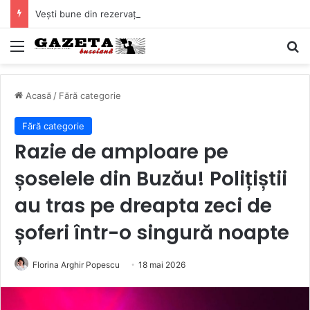
Vești bune din rezervațiile naturale ale Buzăului. Lacurile de la Boldu și Balta Albă și-au refăcut o bună parte din luciul de apă
Mediu
C
Acasă
/
Fără categorie
Fără categorie
Razie de amploare pe
șoselele din Buzău! Polițiștii
au tras pe dreapta zeci de
șoferi într-o singură noapte
Florina Arghir Popescu
18 mai 2026