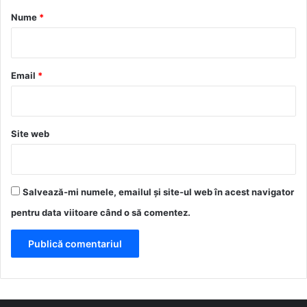
r
Nume
*
i
u
*
Email
*
Site web
Salvează-mi numele, emailul și site-ul web în acest navigator
pentru data viitoare când o să comentez.