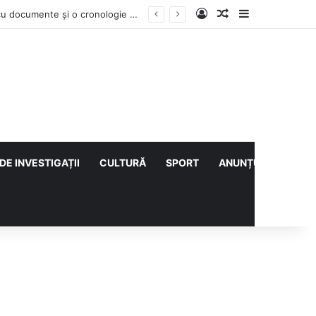
Log In
Articol aleatoriu
Sidebar
Contractul Climatic continuă prin Compania de Apă? Haritina Craița își susține acuzația cu documente și o cronologie a deciziilor
DE INVESTIGAȚII
CULTURĂ
SPORT
ANUNȚURI