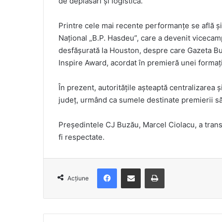
de deplasări și logistică.
Printre cele mai recente performanțe se află și
Național „B.P. Hasdeu”, care a devenit viceca
desfășurată la Houston, despre care Gazeta 
Inspire Award, acordat în premieră unei formaț
În prezent, autoritățile așteaptă centralizarea ș
județ, urmând ca sumele destinate premierii să 
Președintele CJ Buzău, Marcel Ciolacu, a trans
fi respectate.
Facebook
Distribuie prin e-mail
Imprimare
Acțiune