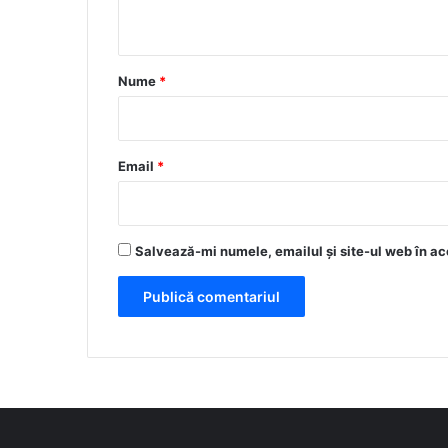
t
a
r
Nume
*
i
u
*
Email
*
Salvează-mi numele, emailul și site-ul web în ac