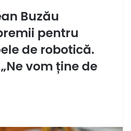
țean Buzău
premii pentru
pele de robotică.
 „Ne vom ține de