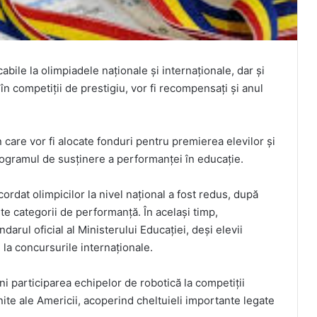
abile la olimpiadele naționale și internaționale, dar și
în competiții de prestigiu, vor fi recompensați și anul
n care vor fi alocate fonduri pentru premierea elevilor și
rogramul de susținere a performanței în educație.
acordat olimpicilor la nivel național a fost redus, după
e categorii de performanță. În același timp,
darul oficial al Ministerului Educației, deși elevii
la concursurile internaționale.
ni participarea echipelor de robotică la competiții
nite ale Americii, acoperind cheltuieli importante legate