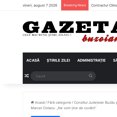
vineri, august 7 2026
Breaking News
ACASĂ
ȘTIRILE ZILEI
ADMINISTRAȚIE
S
Articol aleatoriu
Caută
Acasă
/
Fără categorie
/
Consiliul Județean Buzău p
Marcel Ciolacu: „Ne vom ține de cuvânt”