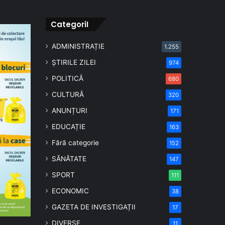
CategoriI
ADMINISTRAȚIE
1.255
ȘTIRILE ZILEI
974
POLITICĂ
680
CULTURĂ
320
ANUNȚURI
171
EDUCAȚIE
163
Fără categorie
152
SĂNĂTATE
147
SPORT
111
ECONOMIC
38
GAZETA DE INVESTIGAȚII
17
DIVERSE
11