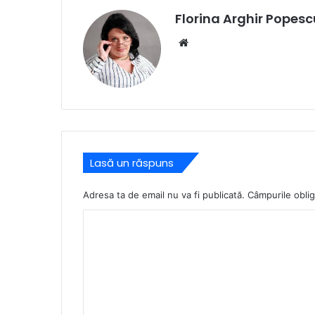
Florina Arghir Popesc
Website
Lasă un răspuns
Adresa ta de email nu va fi publicată.
Câmpurile oblig
C
o
m
e
n