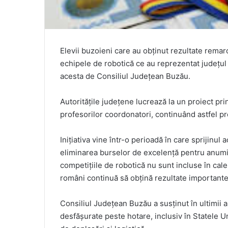
Elevii buzoieni care au obținut rezultate remarc
echipele de robotică ce au reprezentat județul 
acesta de Consiliul Județean Buzău.
Autoritățile județene lucrează la un proiect pri
profesorilor coordonatori, continuând astfel p
Inițiativa vine într-o perioadă în care sprijinul 
eliminarea burselor de excelență pentru anumit
competițiile de robotică nu sunt incluse în calen
români continuă să obțină rezultate importante 
Consiliul Județean Buzău a susținut în ultimii a
desfășurate peste hotare, inclusiv în Statele U