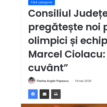
Fără categorie
Consiliul Jude
pregătește noi 
olimpici și echi
Marcel Ciolacu:
cuvânt”
Florina Arghir Popescu
19 mai 2026
Facebook
Distribuie prin e-mail
Imprimare