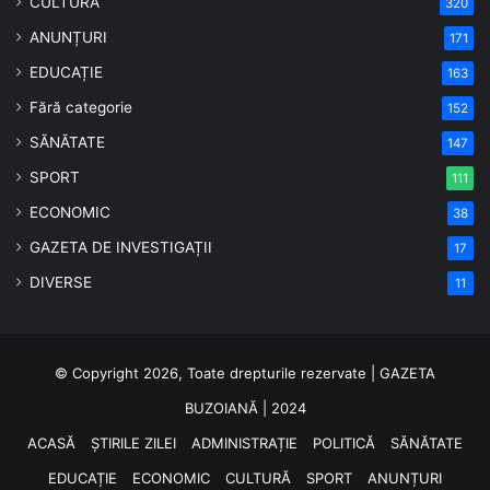
CULTURĂ
320
ANUNȚURI
171
EDUCAȚIE
163
Fără categorie
152
SĂNĂTATE
147
SPORT
111
ECONOMIC
38
GAZETA DE INVESTIGAȚII
17
DIVERSE
11
© Copyright 2026, Toate drepturile rezervate | GAZETA
BUZOIANĂ | 2024
ACASĂ
ȘTIRILE ZILEI
ADMINISTRAȚIE
POLITICĂ
SĂNĂTATE
EDUCAȚIE
ECONOMIC
CULTURĂ
SPORT
ANUNȚURI