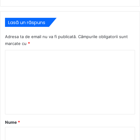
Lasă un răspuns
Adresa ta de email nu va fi publicată.
Câmpurile obligatorii sunt
marcate cu
*
C
o
m
e
n
t
a
r
Nume
*
i
u