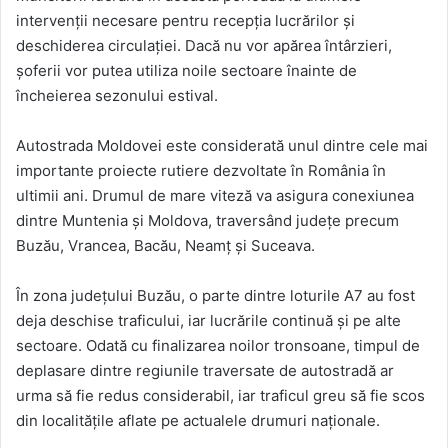
intervenții necesare pentru recepția lucrărilor și
deschiderea circulației. Dacă nu vor apărea întârzieri,
șoferii vor putea utiliza noile sectoare înainte de
încheierea sezonului estival.
Autostrada Moldovei este considerată unul dintre cele mai
importante proiecte rutiere dezvoltate în România în
ultimii ani. Drumul de mare viteză va asigura conexiunea
dintre Muntenia și Moldova, traversând județe precum
Buzău, Vrancea, Bacău, Neamț și Suceava.
În zona județului Buzău, o parte dintre loturile A7 au fost
deja deschise traficului, iar lucrările continuă și pe alte
sectoare. Odată cu finalizarea noilor tronsoane, timpul de
deplasare dintre regiunile traversate de autostradă ar
urma să fie redus considerabil, iar traficul greu să fie scos
din localitățile aflate pe actualele drumuri naționale.