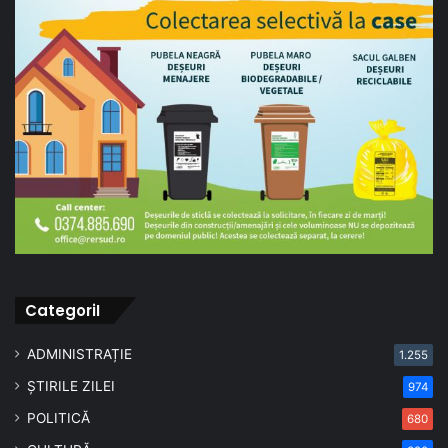
CategoriI
ADMINISTRAȚIE
1.255
ȘTIRILE ZILEI
974
POLITICĂ
680