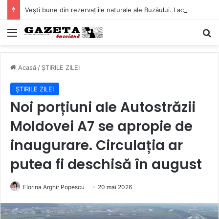
Vești bune din rezervațiile naturale ale Buzăului. Lacurile de la Boldu și Balta Albă și-au refăcut o bună parte din luciul de apă
Mediu
C
Acasă
/
ȘTIRILE ZILEI
ȘTIRILE ZILEI
Noi porțiuni ale Autostrăzii
Moldovei A7 se apropie de
inaugurare. Circulația ar
putea fi deschisă în august
Florina Arghir Popescu
20 mai 2026