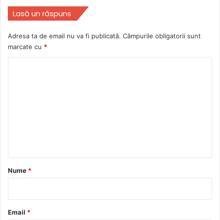
Lasă un răspuns
Adresa ta de email nu va fi publicată.
Câmpurile obligatorii sunt
marcate cu
*
C
o
m
e
n
t
a
r
Nume
*
i
u
*
Email
*