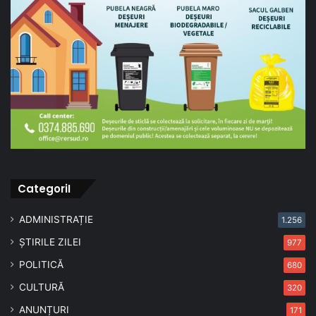
CategoriI
ADMINISTRAȚIE
1.256
ȘTIRILE ZILEI
977
POLITICĂ
680
CULTURĂ
320
ANUNȚURI
171