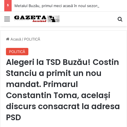
Metalul Buzău, primul meci acasă în noul sezon de Liga 2. Obiectiv clar înaintea duelului cu CS Afumați
Mediu
C
Acasă
/
POLITICĂ
POLITICĂ
Alegeri la TSD Buzău! Costin
Stanciu a primit un nou
mandat. Primarul
Constantin Toma, același
discurs consacrat la adresa
PSD